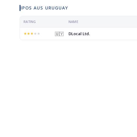
IPOS AUS URUGUAY
RATING
NAME
DLocal Ltd.
★
★
★
★
★
🇺🇾