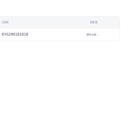
ISIN
WEB
dlocal.com
KYG290181018