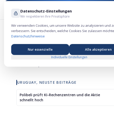
Datenschutz-Einstellungen
Wir respektieren Ihre Privatsphäre
Wir verwenden Cookies, um unsere Website zu analysieren und z
verbessern. Sie entscheiden, welche Cookies Sie zulassen möchte
🇺🇾
Uruguay
, Aktien & IPOs | DieSp
Datenschutzhinweise
Nur essenzielle
Alle akzeptieren
Uruguay ist ein kleiner, aber politisch und wirts
Individuelle Einstellungen
uruguayische Unternehmen sind an internationalen 
Wirtschaftspolitik.
URUGUAY, NEUSTE BEITRÄGE
Polibeli prüft KI-Rechenzentren und die Aktie
schnellt hoch