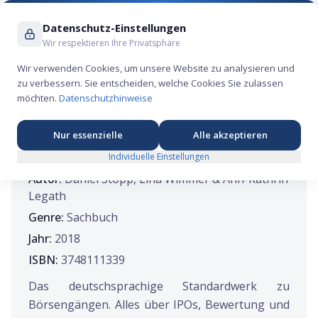
Suche ...
Datenschutz-Einstellungen
Wir respektieren Ihre Privatsphäre
Wir verwenden Cookies, um unsere Website zu analysieren und
zu verbessern. Sie entscheiden, welche Cookies Sie zulassen
FINANZBÜCHER
möchten.
Datenschutzhinweise
Initial Public Offering (2018)
Nur essenzielle
Alle akzeptieren
4
Individuelle Einstellungen
Autor:
Daniel Stopp, Lina Wimmer & Ann-Kathrin
Legath
Genre:
Sachbuch
Jahr:
2018
ISBN:
3748111339
Das deutschsprachige Standardwerk zu
Börsengängen. Alles über IPOs, Bewertung und