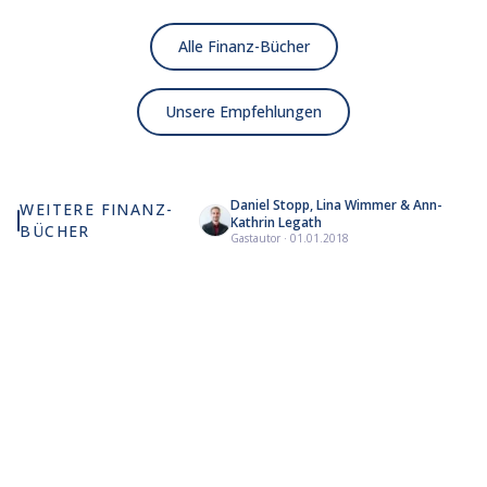
Alle Finanz-Bücher
Unsere Empfehlungen
Daniel Stopp, Lina Wimmer & Ann-
WEITERE FINANZ-
Kathrin Legath
BÜCHER
Intelligent
Think and
Die
The Big
Pet
Gastautor
·
01.01.2018
Investieren
Grow Rich
Psychologie
Nine
Fa
des Geldes
Pay
Pal
Di
Bio