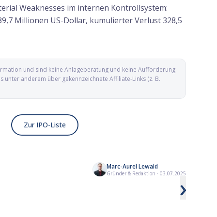
erial Weaknesses im internen Kontrollsystem:
39,7 Millionen US-Dollar, kumulierter Verlust 328,5
nformation und sind keine Anlageberatung und keine Aufforderung
unter anderem über gekennzeichnete Affiliate-Links (z. B.
Zur IPO-Liste
Marc-Aurel Lewald
-
Yesway IPO: Convenience-Store-Kette
Arxis IPO: Komponen
Gründer & Redaktion
·
03.07.2025
›
aus Texas geht an die Nasdaq
hinter F-35 und Boei
die Nasdaq