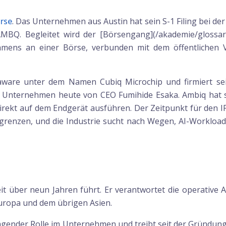
rse
. Das Unternehmen aus Austin hat sein S-1 Filing bei der
MBQ. Begleitet wird der [Börsengang](/akademie/glossa
ens an einer Börse, verbunden mit dem öffentlichen Ve
are unter dem Namen Cubiq Microchip und firmiert seit
s Unternehmen heute von CEO Fumihide Esaka. Ambiq hat sic
 direkt auf dem Endgerät ausführen. Der Zeitpunkt für den I
renzen, und die Industrie sucht nach Wegen, AI-Workloa
it über neun Jahren führt. Er verantwortet die operative
uropa und dem übrigen Asien.
ragender Rolle im Unternehmen und treibt seit der Gründung