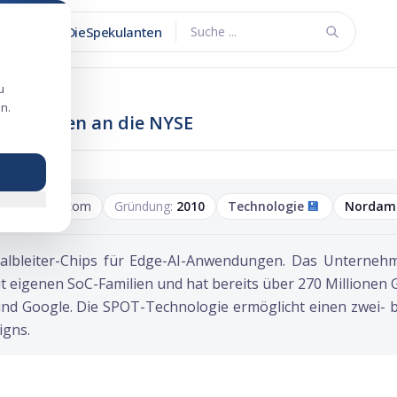
DieSpekulanten
Suche ...
u
n.
hips gehen an die NYSE
ambiq.com
Gründung:
2010
Technologie
💾
Nordam
albleiter-Chips für Edge-AI-Anwendungen. Das Unternehm
t eigenen SoC-Familien und hat bereits über 270 Millionen 
nd Google. Die SPOT-Technologie ermöglicht einen zwei- b
igns.