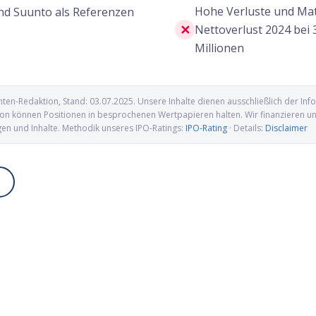
Hohe Verluste und Mat
d Suunto als Referenzen
✕
Nettoverlust 2024 bei 
Millionen
nten-Redaktion
, Stand:
03.07.2025
. Unsere Inhalte dienen ausschließlich der I
n können Positionen in besprochenen Wertpapieren halten. Wir finanzieren uns 
gen und Inhalte. Methodik unseres IPO-Ratings:
IPO-Rating
· Details:
Disclaimer
osciences IPO: Proteomics-
Kailera Therapeutics IPO: Adipositas
uf dem Weg an die Nasdaq
Biotech mit GLP-1-Pipeline an die
Nasdaq