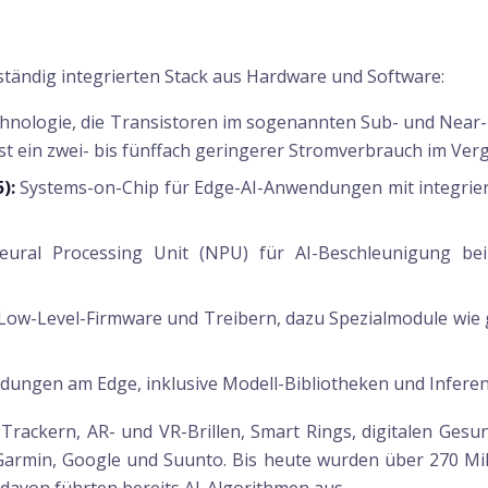
lständig integrierten Stack aus Hardware und Software:
nologie, die Transistoren im sogenannten Sub- und Near-T
t ein zwei- bis fünffach geringerer Stromverbrauch im Vergl
):
Systems-on-Chip für Edge-AI-Anwendungen mit integrierte
eural Processing Unit (NPU) für AI-Beschleunigung be
Low-Level-Firmware und Treibern, dazu Spezialmodule wie 
ungen am Edge, inklusive Modell-Bibliotheken und Inferen
-Trackern, AR- und VR-Brillen, Smart Rings, digitalen Ges
rmin, Google und Suunto. Bis heute wurden über 270 Milli