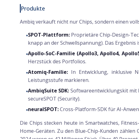
Produkte
Ambiq verkauft nicht nur Chips, sondern einen vol
SPOT-Plattform:
Proprietäre Chip-Design-Tech
•
knapp an der Schwellspannung). Das Ergebnis is
Apollo-SoC-Familie (Apollo3, Apollo4, Apollo5
•
Herzstück des Portfolios.
Atomiq-Familie:
In Entwicklung, inklusive N
•
Leistungsstufe markieren.
AmbiqSuite SDK:
Softwareentwicklungskit mit 
•
secureSPOT (Security).
neuralSPOT:
Cross-Platform-SDK für AI-Anwend
•
Die Chips stecken heute in Smartwatches, Fitness
Home-Geräten. Zu den Blue-Chip-Kunden zählen Ga