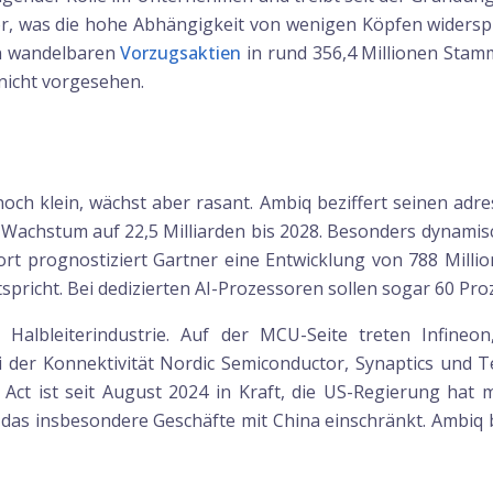
vor, was die hohe Abhängigkeit von wenigen Köpfen widerspi
en wandelbaren
Vorzugsaktien
in rund 356,4 Millionen Stamm
 nicht vorgesehen.
noch klein, wächst aber rasant. Ambiq beziffert seinen adr
n Wachstum auf 22,5 Milliarden bis 2028. Besonders dynami
t prognostiziert Gartner eine Entwicklung von 788 Millione
pricht. Bei dedizierten AI-Prozessoren sollen sogar 60 Pro
albleiterindustrie. Auf der MCU-Seite treten Infineon,
i der Konnektivität Nordic Semiconductor, Synaptics und 
 Act ist seit August 2024 in Kraft, die US-Regierung h
 das insbesondere Geschäfte mit China einschränkt. Ambiq