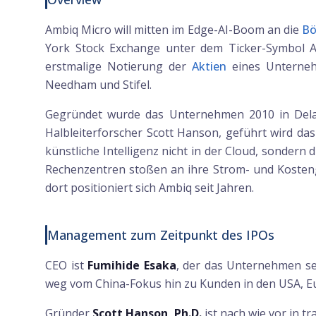
Ambiq Micro will mitten im Edge-AI-Boom an die
Bö
York Stock Exchange unter dem Ticker-Symbol A
erstmalige Notierung der
Aktien
eines Unternehm
Needham und Stifel.
Gegründet wurde das Unternehmen 2010 in Delaw
Halbleiterforscher Scott Hanson, geführt wird da
künstliche Intelligenz nicht in der Cloud, sondern
Rechenzentren stoßen an ihre Strom- und Kosteng
dort positioniert sich Ambiq seit Jahren.
Management zum Zeitpunkt des IPOs
CEO ist
Fumihide Esaka
, der das Unternehmen se
weg vom China-Fokus hin zu Kunden in den USA, E
Gründer
Scott Hanson, Ph.D.
ist nach wie vor in t