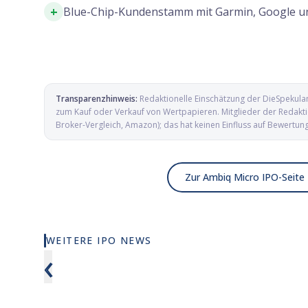
+
Blue-Chip-Kundenstamm mit Garmin, Google un
Transparenzhinweis:
Redaktionelle Einschätzung der DieSpekula
zum Kauf oder Verkauf von Wertpapieren. Mitglieder der Redaktio
Broker-Vergleich, Amazon); das hat keinen Einfluss auf Bewertun
Zur Ambiq Micro IPO-Seite
WEITERE IPO NEWS
Elmet Group IPO: Wolfram, Molybdän
Alamar Bi
‹
und Mikrowellen für die US-
Pionier a
Verteidigung