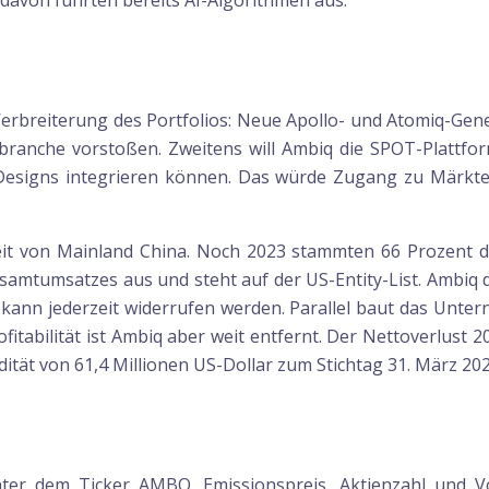
 davon führten bereits AI-Algorithmen aus.
rbreiterung des Portfolios: Neue Apollo- und Atomiq-Gener
branche vorstoßen. Zweitens will Ambiq die SPOT-Plattform
 Designs integrieren können. Das würde Zugang zu Märkt
keit von Mainland China. Noch 2023 stammten 66 Prozent 
amtumsatzes aus und steht auf der US-Entity-List. Ambiq da
kann jederzeit widerrufen werden. Parallel baut das Unte
tabilität ist Ambiq aber weit entfernt. Der Nettoverlust 20
idität von 61,4 Millionen US-Dollar zum Stichtag 31. März 202
ter dem Ticker AMBQ. Emissionspreis, Aktienzahl und V