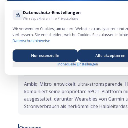
Datenschutz-Einstellungen
Wir respektieren Ihre Privatsphäre
Wir verwenden Cookies, um unsere Website zu analysieren und z
verbessern. Sie entscheiden, welche Cookies Sie zulassen möchte
Ambiq Micro IPO: Ultra-sparsame AI-C
Datenschutzhinweise
Nur essenzielle
Alle akzeptieren
Individuelle Einstellungen
★
★
★
★
★
Ticker:
AMBQ
Ambiq Micro entwickelt ultra-stromsparende H
kombiniert seine proprietäre SPOT-Plattform mi
ausgestattet, darunter Wearables von Garmin u
Stromverbrauch als herkömmliche Halbleiterdes
Overview