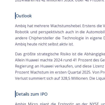
2024 waren es 42 Millionen Stück. Über 40 Prozent
Outlook
Ambiq hat mehrere Wachstumshebel. Erstens die Ve
Robotik und perspektivisch auch in die Automobil
andere Chiphersteller die Technologie in eigene
Ambiq heute nicht selbst aktiv ist.
Das größte strategische Risiko ist die Abhängig
Allein Huawei machte 2024 rund 41 Prozent des Ges
Regierung an Huawei verkaufen, und diese Lizenz 
Prozent Wachstum im ersten Quartal 2025. Von Profi
Verlust summiert sich auf 328,5 Millionen. Die Liqu
Details zum IPO
Ambiq Micro plant die Erstnotiz an der NYSE un