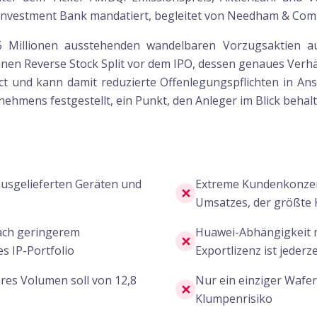
Investment Bank mandatiert, begleitet von Needham & Comp
Millionen ausstehenden wandelbaren Vorzugsaktien au
n Reverse Stock Split vor dem IPO, dessen genaues Verhältnis
 und kann damit reduzierte Offenlegungspflichten in A
hmens festgestellt, ein Punkt, den Anleger im Blick behalte
ausgelieferten Geräten und
Extreme Kundenkonzen
✕
Umsatzes, der größte 
fach geringerem
Huawei-Abhängigkeit m
✕
s IP-Portfolio
Exportlizenz ist jederz
res Volumen soll von 12,8
Nur ein einziger Wafer
✕
Klumpenrisiko