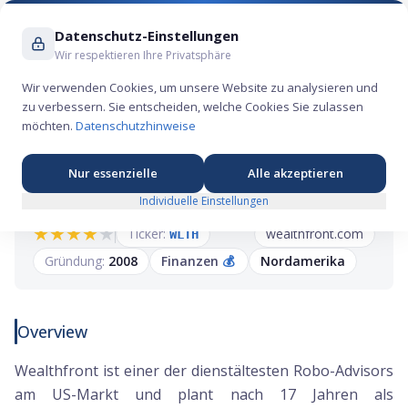
Suche ...
Datenschutz-Einstellungen
Wir respektieren Ihre Privatsphäre
Wir verwenden Cookies, um unsere Website zu analysieren und
zu verbessern. Sie entscheiden, welche Cookies Sie zulassen
Wealthfront IPO: Robo-Advisor für Digital
möchten.
Datenschutzhinweise
Natives strebt an die Nasdaq
Nur essenzielle
Alle akzeptieren
Individuelle Einstellungen
★
★
★
★
★
Ticker:
wealthfront.com
WLTH
Gründung:
2008
Finanzen
💰
Nordamerika
Overview
Wealthfront ist einer der dienstältesten Robo-Advisors
am US-Markt und plant nach 17 Jahren als