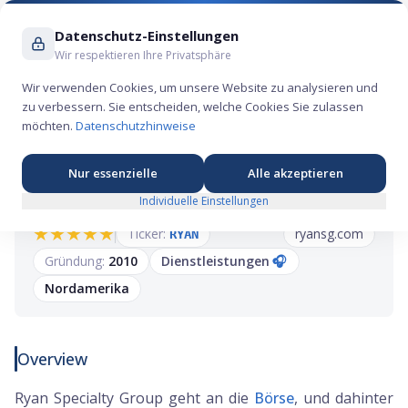
Suche ...
Datenschutz-Einstellungen
Wir respektieren Ihre Privatsphäre
Wir verwenden Cookies, um unsere Website zu analysieren und
zu verbessern. Sie entscheiden, welche Cookies Sie zulassen
Ryan Specialty Group IPO: Der Spezialist für
möchten.
Datenschutzhinweise
komplexe Versicherungsrisiken
Nur essenzielle
Alle akzeptieren
Individuelle Einstellungen
★
★
★
★
★
Ticker:
ryansg.com
RYAN
Gründung:
2010
Dienstleistungen
🎧
Nordamerika
Overview
Ryan Specialty Group geht an die
Börse
, und dahinter