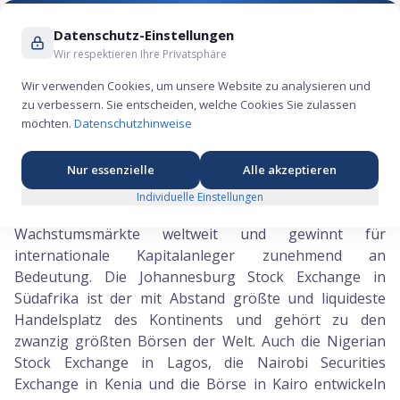
Suche ...
Datenschutz-Einstellungen
Wir respektieren Ihre Privatsphäre
Wir verwenden Cookies, um unsere Website zu analysieren und
zu verbessern. Sie entscheiden, welche Cookies Sie zulassen
Aktien Afrika
- DieSpekulanten
möchten.
Datenschutzhinweise
Zur IPO-Liste
Alle Regionen
Nur essenzielle
Alle akzeptieren
Individuelle Einstellungen
Afrika gilt als einer der letzten großen
Wachstumsmärkte weltweit und gewinnt für
internationale Kapitalanleger zunehmend an
Bedeutung. Die Johannesburg Stock Exchange in
Südafrika ist der mit Abstand größte und liquideste
Handelsplatz des Kontinents und gehört zu den
zwanzig größten Börsen der Welt. Auch die Nigerian
Stock Exchange in Lagos, die Nairobi Securities
Exchange in Kenia und die Börse in Kairo entwickeln