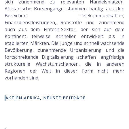
sich zunehmend zu relevanten Handelsplätzen.
Afrikanische Börsengänge stammen häufig aus den
Bereichen Telekommunikation,
Finanzdienstleistungen, Rohstoffe und zunehmend
auch aus dem Fintech-Sektor, der sich auf dem
Kontinent teilweise schneller entwickelt als in
etablierten Märkten. Die junge und schnell wachsende
Bevölkerung, zunehmende Urbanisierung und die
fortschreitende Digitalisierung schaffen langfristige
strukturelle Wachstumschancen, die in anderen
Regionen der Welt in dieser Form nicht mehr
vorhanden sind.
AKTIEN AFRIKA, NEUSTE BEITRÄGE
POLIBELI PRÜFT KI-
HIMAX KEHRT AUS
TOMRA STÜRZT
RECHENZENTREN
DEM HALBLEITER-
NACH Q1-ZAHLEN
UND DIE AKTIE
TAL ZURÜCK UND
ZWEISTELLIG AB
SCHNELLT HOCH
SPRINGT 30
PROZENT