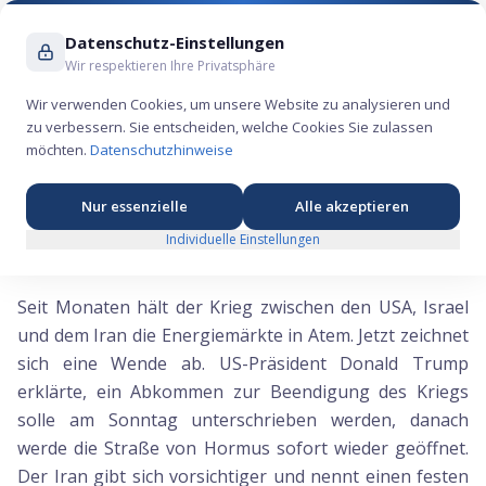
Suche ...
Datenschutz-Einstellungen
Wir respektieren Ihre Privatsphäre
Wir verwenden Cookies, um unsere Website zu analysieren und
zu verbessern. Sie entscheiden, welche Cookies Sie zulassen
Iran-Deal rückt näher und der Ölpreis kommt
möchten.
Datenschutzhinweise
ins Rutschen
Nur essenzielle
Alle akzeptieren
Individuelle Einstellungen
Friedenshoffnung drückt den Ölpreis
Seit Monaten hält der Krieg zwischen den USA, Israel
und dem Iran die Energiemärkte in Atem. Jetzt zeichnet
sich eine Wende ab. US-Präsident Donald Trump
erklärte, ein Abkommen zur Beendigung des Kriegs
solle am Sonntag unterschrieben werden, danach
werde die Straße von Hormus sofort wieder geöffnet.
Der Iran gibt sich vorsichtiger und nennt einen festen