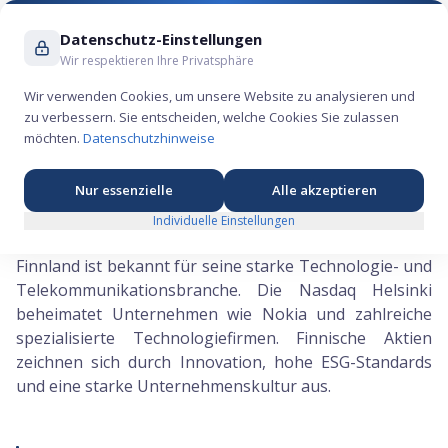
Suche ...
Datenschutz-Einstellungen
Wir respektieren Ihre Privatsphäre
Wir verwenden Cookies, um unsere Website zu analysieren und
zu verbessern. Sie entscheiden, welche Cookies Sie zulassen
Finnland
, Aktien & IPOs |
🇫🇮
möchten.
Datenschutzhinweise
DieSpekulanten
Nur essenzielle
Alle akzeptieren
Zur IPO-Liste
Aktien aus Europa
Alle Regionen
Individuelle Einstellungen
Finnland ist bekannt für seine starke Technologie- und
Telekommunikationsbranche. Die Nasdaq Helsinki
beheimatet Unternehmen wie Nokia und zahlreiche
spezialisierte Technologiefirmen. Finnische Aktien
zeichnen sich durch Innovation, hohe ESG-Standards
und eine starke Unternehmenskultur aus.