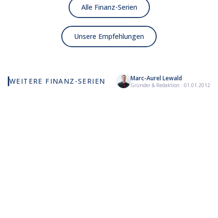
Alle Finanz-Serien
Unsere Empfehlungen
Marc-Aurel Lewald
WEITERE FINANZ-SERIEN
Explained:
Bl
Gründer & Redaktion
·
01.01.2012
Steal
Geld
Devils
Industry
Mo