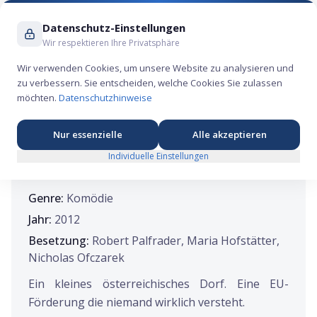
Suche ...
Datenschutz-Einstellungen
Wir respektieren Ihre Privatsphäre
Wir verwenden Cookies, um unsere Website zu analysieren und
zu verbessern. Sie entscheiden, welche Cookies Sie zulassen
FINANZSERIEN
möchten.
Datenschutzhinweise
Braunschlag (2012) – Komödie über die
Finanzwelt
Nur essenzielle
Alle akzeptieren
4
Individuelle Einstellungen
Genre:
Komödie
Jahr:
2012
Besetzung:
Robert Palfrader, Maria Hofstätter,
Nicholas Ofczarek
Ein kleines österreichisches Dorf. Eine EU-
Förderung die niemand wirklich versteht.