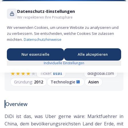
Suche ...
Datenschutz-Einstellungen
Wir respektieren Ihre Privatsphäre
Wir verwenden Cookies, um unsere Website zu analysieren und
zu verbessern. Sie entscheiden, welche Cookies Sie zulassen
DiDi Global IPO: Chinas Ride-Hailing-Riese
möchten.
Datenschutzhinweise
wagt den Sprung an die Wall Street
Nur essenzielle
Alle akzeptieren
Individuelle Einstellungen
★
★
★
★
★
Ticker:
didiglobal.com
DIDI
Gründung:
2012
Technologie
💾
Asien
Overview
DiDi ist das, was Uber gerne wäre: Marktfuehrer in
China, dem bevölkerungsreichsten Land der Erde, mit