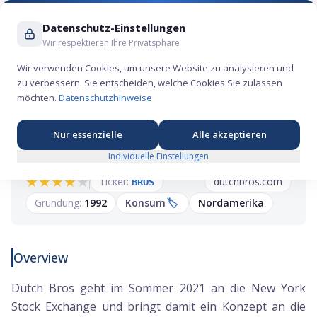
Suche ...
Datenschutz-Einstellungen
Wir respektieren Ihre Privatsphäre
Wir verwenden Cookies, um unsere Website zu analysieren und
zu verbessern. Sie entscheiden, welche Cookies Sie zulassen
Dutch Bros IPO: Der Drive-Thru-Kaffee, der
möchten.
Datenschutzhinweise
Amerika stürmisch nimmt
Nur essenzielle
Alle akzeptieren
Individuelle Einstellungen
★
★
★
★
★
Ticker:
dutchbros.com
BROS
Gründung:
1992
Konsum
🏷️
Nordamerika
Overview
Dutch Bros geht im Sommer 2021 an die New York
Stock Exchange und bringt damit ein Konzept an die