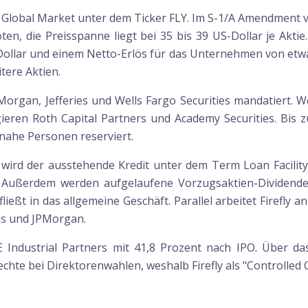
aq Global Market unter dem Ticker FLY. Im S-1/A Amendment 
ten, die Preisspanne liegt bei 35 bis 39 US-Dollar je Akt
ollar und einem Netto-Erlös für das Unternehmen von etwa
tere Aktien.
Morgan, Jefferies und Wells Fargo Securities mandatiert.
ieren Roth Capital Partners und Academy Securities. Bis
nahe Personen reserviert.
g wird der ausstehende Kredit unter dem Term Loan Facilit
). Außerdem werden aufgelaufene Vorzugsaktien-Dividende
ießt in das allgemeine Geschäft. Parallel arbeitet Firefly a
hs und JPMorgan.
E Industrial Partners mit 41,8 Prozent nach IPO. Über da
hte bei Direktorenwahlen, weshalb Firefly als "Controlled 