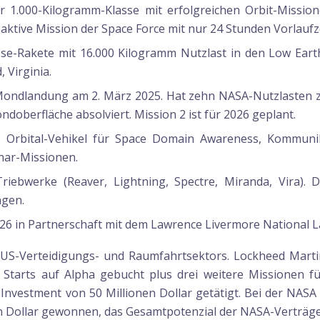
 1.000-Kilogramm-Klasse mit erfolgreichen Orbit-Mission
 reaktive Mission der Space Force mit nur 24 Stunden Vorlau
se-Rakete mit 16.000 Kilogramm Nutzlast in den Low Eart
 Virginia.
Mondlandung am 2. März 2025. Hat zehn NASA-Nutzlasten z
doberfläche absolviert. Mission 2 ist für 2026 geplant.
Orbital-Vehikel für Space Domain Awareness, Kommunika
unar-Missionen.
Triebwerke (Reaver, Lightning, Spectre, Miranda, Vira).
ngen.
26 in Partnerschaft mit dem Lawrence Livermore National L
s US-Verteidigungs- und Raumfahrtsektors. Lockheed Mar
0 Starts auf Alpha gebucht plus drei weitere Missionen f
-Investment von 50 Millionen Dollar getätigt. Bei der NASA
Dollar gewonnen, das Gesamtpotenzial der NASA-Verträge li