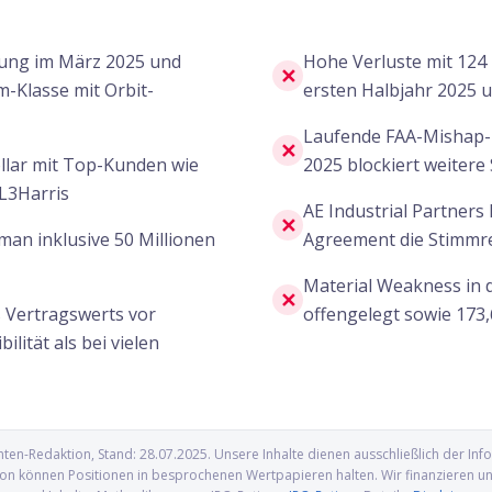
dung im März 2025 und
Hohe Verluste mit 124 b
✕
m-Klasse mit Orbit-
ersten Halbjahr 2025 u
Laufende FAA-Mishap-
✕
llar mit Top-Kunden wie
2025 blockiert weitere 
L3Harris
AE Industrial Partners
✕
an inklusive 50 Millionen
Agreement die Stimmrec
Material Weakness in 
✕
 Vertragswerts vor
offengelegt sowie 173,
lität als bei vielen
nten-Redaktion
, Stand:
28.07.2025
. Unsere Inhalte dienen ausschließlich der I
n können Positionen in besprochenen Wertpapieren halten. Wir finanzieren uns 