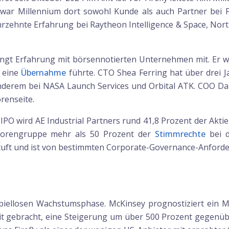
 war Millennium dort sowohl Kunde als auch Partner bei F
hrzehnte Erfahrung bei Raytheon Intelligence & Space, No
ngt Erfahrung mit börsennotierten Unternehmen mit. Er 
h eine
Übernahme
führte. CTO Shea Ferring hat über drei 
anderem bei NASA Launch Services und Orbital ATK. COO Da
renseite.
 IPO wird AE Industrial Partners rund 41,8 Prozent der Akt
estorengruppe mehr als 50 Prozent der
Stimmrechte
bei d
uft und ist von bestimmten Corporate-Governance-Anforde
piellosen Wachstumsphase. McKinsey prognostiziert ein Ma
rbit gebracht, eine Steigerung um über 500 Prozent gegenü