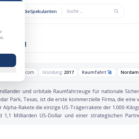
DieSpekulanten
Suche ...
u
n.
ie Nasdaq
fireflyspace.com
Gründung:
2017
Raumfahrt
🚀
Nordam
ondlander und orbitale Raumfahrzeuge für nationale Siche
 Park, Texas, ist die erste kommerzielle Firma, die eine v
r Alpha-Rakete die einzige US-Trägerrakete der 1.000-Kilo
 1,1 Milliarden US-Dollar und einer strategischen Partn
sitionierten Raumfahrt-Unternehmen vor dem Börsengang.