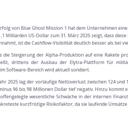
 Erfolg von Blue Ghost Mission 1 hat dem Unternehmen eine 
Milliarden US-Dollar zum 31. März 2025 zeigt, dass diese P
nahmt, ist die Cashflow-Visibilität deutlich besser als be
s die Steigerung der Alpha-Produktion auf eine Rakete pro 
ßt, drittens der Ausbau der Elytra-Plattform für milit
m Software-Bereich wird aktuell sondiert.
bjahr 2025 lag der vorläufige Nettoverlust zwischen 124 und
minus 96 bis 98 Millionen Dollar tief negativ. Hinzu kommt 
offengelegte wesentliche Schwäche in der internen Finanz
reteste kurzfristige Risikofaktor, da sie laufende Umsätze 