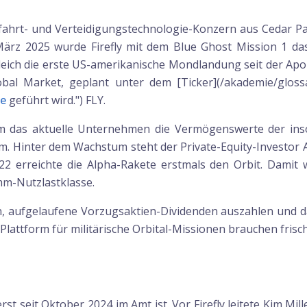
aumfahrt- und Verteidigungstechnologie-Konzern aus Cedar P
ärz 2025 wurde Firefly mit dem Blue Ghost Mission 1 das
eich die erste US-amerikanische Mondlandung seit der Apol
bal Market, geplant unter dem [Ticker](/akademie/glossa
se
geführt wird.") FLY.
m das aktuelle Unternehmen die Vermögenswerte der inso
 Hinter dem Wachstum steht der Private-Equity-Investor AE 
22 erreichte die Alpha-Rakete erstmals den Orbit. Damit 
mm-Nutzlastklasse.
gen, aufgelaufene Vorzugsaktien-Dividenden auszahlen und d
Plattform für militärische Orbital-Missionen brauchen frisc
erst seit Oktober 2024 im Amt ist. Vor Firefly leitete Kim 