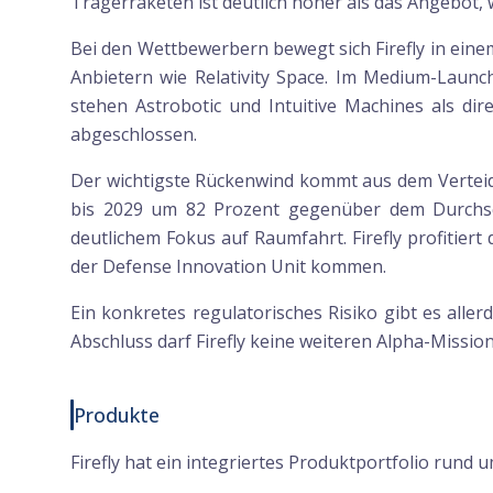
Trägerraketen ist deutlich höher als das Angebot, 
Bei den Wettbewerbern bewegt sich Firefly in ei
Anbietern wie Relativity Space. Im Medium-Launch
stehen Astrobotic und Intuitive Machines als dir
abgeschlossen.
Der wichtigste Rückenwind kommt aus dem Verteid
bis 2029 um 82 Prozent gegenüber dem Durchsch
deutlichem Fokus auf Raumfahrt. Firefly profitier
der Defense Innovation Unit kommen.
Ein konkretes regulatorisches Risiko gibt es alle
Abschluss darf Firefly keine weiteren Alpha-Mission
Produkte
Firefly hat ein integriertes Produktportfolio run