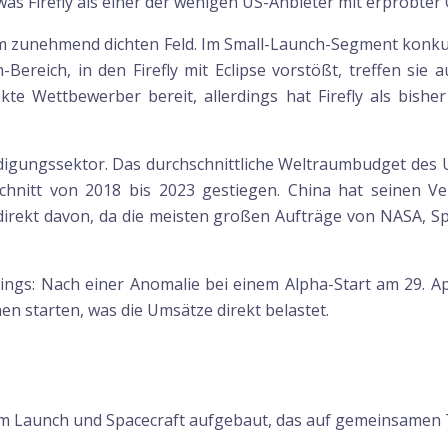
was Firefly als einer der wenigen US-Anbieter mit erprobte
nem zunehmend dichten Feld. Im Small-Launch-Segment konk
-Bereich, in den Firefly mit Eclipse vorstößt, treffen sie
ekte Wettbewerber bereit, allerdings hat Firefly als bish
igungssektor. Das durchschnittliche Weltraumbudget des U
nitt von 2018 bis 2023 gestiegen. China hat seinen Ver
t direkt davon, da die meisten großen Aufträge von NASA, S
rdings: Nach einer Anomalie bei einem Alpha-Start am 29. A
en starten, was die Umsätze direkt belastet.
d um Launch und Spacecraft aufgebaut, das auf gemeinsamen