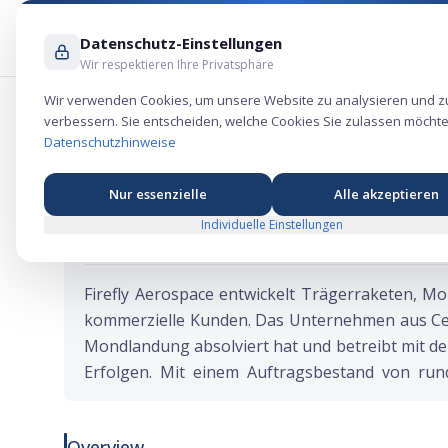
Datenschutz-Einstellungen
Wir respektieren Ihre Privatsphäre
Wir verwenden Cookies, um unsere Website zu analysieren und z
verbessern. Sie entscheiden, welche Cookies Sie zulassen möchte
Firefly Aerospace IPO: Vom Mond an d
Datenschutzhinweise
Nur essenzielle
Alle akzeptieren
Individuelle Einstellungen
★
★
★
★
★
Ticker:
FLY
Firefly Aerospace entwickelt Trägerraketen, M
kommerzielle Kunden. Das Unternehmen aus Cedar
Mondlandung absolviert hat und betreibt mit de
Erfolgen. Mit einem Auftragsbestand von rund
Grumman zählt Firefly zu den am stärksten po
Overview