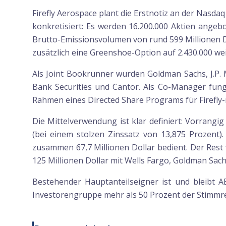
Firefly Aerospace plant die Erstnotiz an der Nasd
konkretisiert: Es werden 16.200.000 Aktien angebo
Brutto-Emissionsvolumen von rund 599 Millionen D
zusätzlich eine Greenshoe-Option auf 2.430.000 wei
Als Joint Bookrunner wurden Goldman Sachs, J.P. 
Bank Securities und Cantor. Als Co-Manager fung
Rahmen eines Directed Share Programs für Firefly-
Die Mittelverwendung ist klar definiert: Vorrangi
(bei einem stolzen Zinssatz von 13,875 Prozent
zusammen 67,7 Millionen Dollar bedient. Der Rest fl
125 Millionen Dollar mit Wells Fargo, Goldman Sac
Bestehender Hauptanteilseigner ist und bleibt A
Investorengruppe mehr als 50 Prozent der Stimmrec