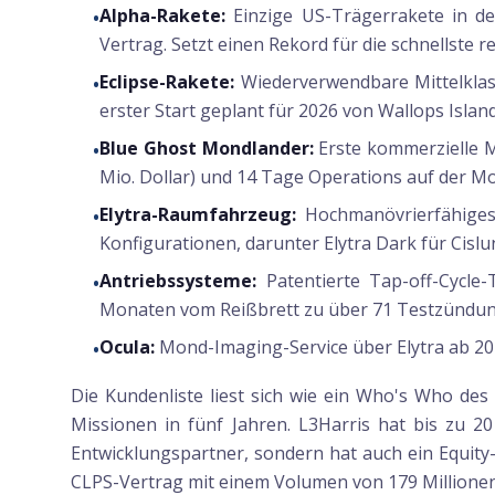
Alpha-Rakete:
Einzige US-Trägerrakete in der
•
Vertrag. Setzt einen Rekord für die schnellste
Eclipse-Rakete:
Wiederverwendbare Mittelklas
•
erster Start geplant für 2026 von Wallops Island,
Blue Ghost Mondlander:
Erste kommerzielle 
•
Mio. Dollar) und 14 Tage Operations auf der Mon
Elytra-Raumfahrzeug:
Hochmanövrierfähiges 
•
Konfigurationen, darunter Elytra Dark für Cisl
Antriebssysteme:
Patentierte Tap-off-Cycle-
•
Monaten vom Reißbrett zu über 71 Testzündu
Ocula:
Mond-Imaging-Service über Elytra ab 20
•
Die Kundenliste liest sich wie ein Who's Who de
Missionen in fünf Jahren. L3Harris hat bis zu 2
Entwicklungspartner, sondern hat auch ein Equity
CLPS-Vertrag mit einem Volumen von 179 Millionen 