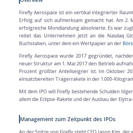
Firefly Aerospace ist ein vertikal integrierter R
Erfolg auf sich aufmerksam gemacht hat. Am 2. M
erfolgreiche Mondlandung absolvierte. Es war zugl
reitet das Unternehmen jetzt an die Nasdaq Glo
Buchstaben, unter dem ein Wertpapier an der
Bör
Firefly Aerospace wurde 2017 gegründet, nachde
neuer Struktur am 1. Mai 2017 den Betrieb aufnahm.
Prozent größter Anteilseigner ist. Im Oktober 20
einsatzbereiten Trägerrakete in der 1.000-Kilogra
Mit dem IPO will Firefly bestehende Schulden til
allem die Eclipse-Rakete und der Ausbau der Elytra-
Management zum Zeitpunkt des IPOs
An der Spitze von Firefly steht CEO Jason Kim, der 