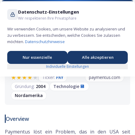
Suche ...
Datenschutz-Einstellungen
Wir respektieren Ihre Privatsphäre
Wir verwenden Cookies, um unsere Website zu analysieren und
zu verbessern. Sie entscheiden, welche Cookies Sie zulassen
Paymentus IPO: Die Plattform, die das
möchten.
Datenschutzhinweise
Rechnungschaos in Amerika beenden will
Nur essenzielle
Alle akzeptieren
Individuelle Einstellungen
★
★
★
★
★
Ticker:
paymentus.com
PAY
Gründung:
2004
Technologie
💾
Nordamerika
Overview
Paymentus löst ein Problem, das in den USA seit