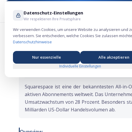
Datenschutz-Einstellungen
Wir respektieren Ihre Privatsphäre
Wir verwenden Cookies, um unsere Website zu analysieren und z
verbessern. Sie entscheiden, welche Cookies Sie zulassen möchte
Squarespace IPO: Der Website-Baukast
Datenschutzhinweise
Nur essenzielle
Alle akzeptieren
Individuelle Einstellungen
★
★
★
★
★
Ticker:
s
SQSP
Squarespace ist eine der bekanntesten All-in-
aktiven Abonnements weltweit. Das Unternehmen
Umsatzwachstum von 28 Prozent. Besonders sta
Milliarden US-Dollar Handelsvolumen ab.
Overview