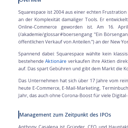
Squarespace ist 2004 aus einer echten Frustratio
an der Komplexität damaliger Tools. Er entwicke
Online-Commerce geworden ist. Am 16. Apri
(/akademie/glossar#boersengang "Ein Börsengang
öffentlichen Verkauf von Anteilen.") an der New Y
Spannend dabei: Squarespace wählte kein klassis
bestehende
Aktionäre
verkaufen ihre Aktien dire
auf. Das spart Gebühren und gibt dem Markt die Ko
Das Unternehmen hat sich über 17 Jahre vom rein
heute E-Commerce, E-Mail-Marketing, Terminbuch
Jahr, das auch ohne Corona-Boost für viele Digit
Management zum Zeitpunkt des IPOs
Anthony Casalena ist Gründer, CEO und Hauptakt