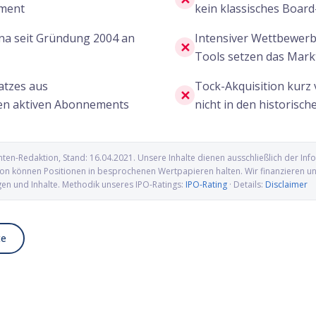
ment
kein klassisches Board
ena seit Gründung 2004 an
Intensiver Wettbewerb
✕
Tools setzen das Mark
atzes aus
Tock-Akquisition kurz 
✕
nen aktiven Abonnements
nicht in den historisch
nten-Redaktion
, Stand:
16.04.2021
. Unsere Inhalte dienen ausschließlich der I
n können Positionen in besprochenen Wertpapieren halten. Wir finanzieren uns 
gen und Inhalte. Methodik unseres IPO-Ratings:
IPO-Rating
· Details:
Disclaimer
te
osciences IPO: Proteomics-
Kailera Therapeutics IPO: Adipositas