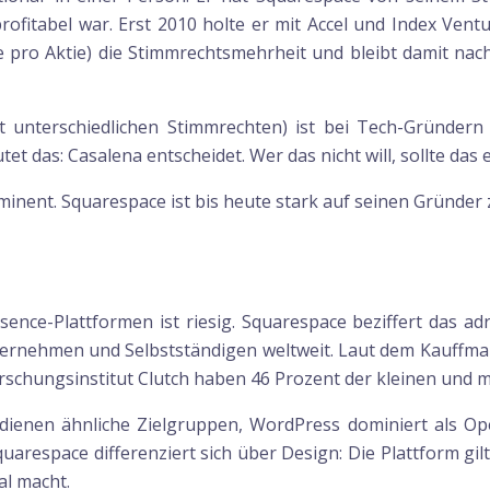
fitabel war. Erst 2010 holte er mit Accel und Index Ventur
te pro Aktie) die Stimmrechtsmehrheit und bleibt damit n
t unterschiedlichen Stimmrechten) ist bei Tech-Gründern b
t das: Casalena entscheidet. Wer das nicht will, sollte das e
inent. Squarespace ist bis heute stark auf seinen Gründer z
ence-Plattformen ist riesig. Squarespace beziffert das a
nternehmen und Selbstständigen weltweit. Laut dem Kauffman
chungsinstitut Clutch haben 46 Prozent der kleinen und m
edienen ähnliche Zielgruppen, WordPress dominiert als 
respace differenziert sich über Design: Die Plattform gilt
al macht.