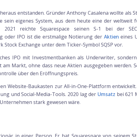
n heraus entstanden. Gründer Anthony Casalena wollte als S
lte sein eigenes System, aus dem heute eine der weltweit
l 2021 reichte Squarespace seinen S-1 bei der SE
 oder IPO ist die erstmalige Notierung der
Aktien
eines 
ork Stock Exchange unter dem Ticker-Symbol SQSP vor.
ches IPO mit Investmentbanken als Underwriter, sondern
kt am Markt, ohne dass neue Aktien ausgegeben werden. Sq
ntrolle über den Eröffnungspreis.
en Website-Baukasten zur All-in-One-Plattform entwickel
ung und Social-Media-Tools. 2020 lag der
Umsatz
bei 621 
al-Unternehmen stark gewesen wäre.
ionär in einer Person. Er hat Squarespace von seinem 