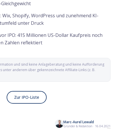
-Gleichgewicht
: Wix, Shopify, WordPress und zunehmend KI-
tumfeld unter Druck
vor IPO: 415 Millionen US-Dollar Kaufpreis noch
en Zahlen reflektiert
nformation und sind keine Anlageberatung und keine Aufforderung
unter anderem über gekennzeichnete Affiliate-Links (z. B.
Zur IPO-Liste
Marc-Aurel Lewald
-
Yesway IPO: Convenience-Store-Kette
Arxis IPO: Komponen
Gründer & Redaktion
·
16.04.2021