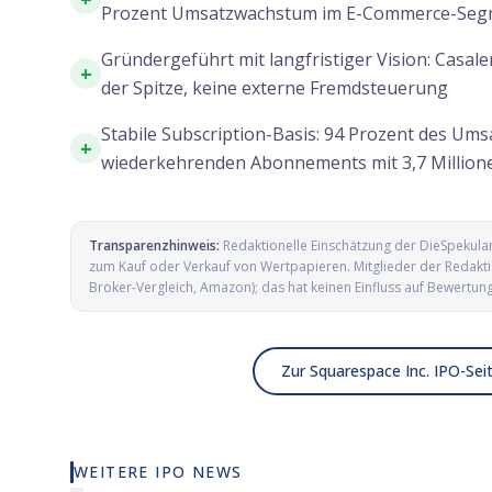
Prozent Umsatzwachstum im E-Commerce-Seg
Gründergeführt mit langfristiger Vision: Casal
+
der Spitze, keine externe Fremdsteuerung
Stabile Subscription-Basis: 94 Prozent des Ums
+
wiederkehrenden Abonnements mit 3,7 Millio
Transparenzhinweis:
Redaktionelle Einschätzung der DieSpekula
zum Kauf oder Verkauf von Wertpapieren. Mitglieder der Redaktio
Broker-Vergleich, Amazon); das hat keinen Einfluss auf Bewertun
Zur Squarespace Inc. IPO-Sei
WEITERE IPO NEWS
Elmet Group IPO: Wolfram, Molybdän
Alamar Bi