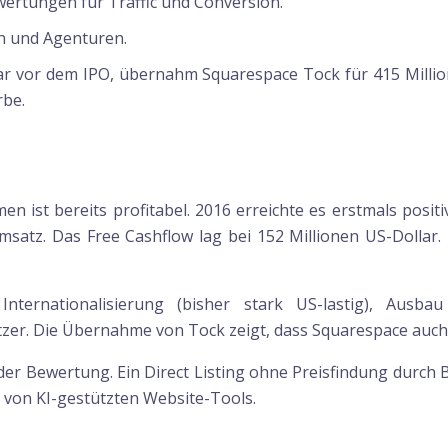
ertungen für Traffic und Conversion.
 und Agenturen.
r vor dem IPO, übernahm Squarespace Tock für 415 Million
rbe.
n ist bereits profitabel. 2016 erreichte es erstmals posi
Umsatz. Das Free Cashflow lag bei 152 Millionen US-Dollar.
 Internationalisierung (bisher stark US-lastig), Aus
r. Die Übernahme von Tock zeigt, dass Squarespace auch 
 der Bewertung. Ein Direct Listing ohne Preisfindung durch
von KI-gestützten Website-Tools.