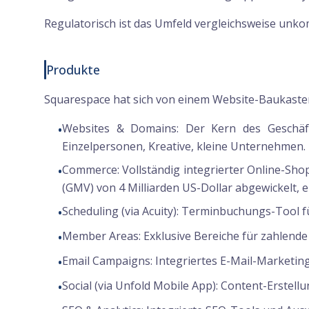
Regulatorisch ist das Umfeld vergleichsweise unko
Produkte
Squarespace hat sich von einem Website-Baukasten 
Websites & Domains:
Der Kern des Geschäfts
•
Einzelpersonen, Kreative, kleine Unternehmen.
Commerce:
Vollständig integrierter Online-Sh
•
(GMV) von 4 Milliarden US-Dollar abgewickelt,
Scheduling (via Acuity):
Terminbuchungs-Tool für
•
Member Areas:
Exklusive Bereiche für zahlende
•
Email Campaigns:
Integriertes E-Mail-Marketin
•
Social (via Unfold Mobile App):
Content-Erstellu
•