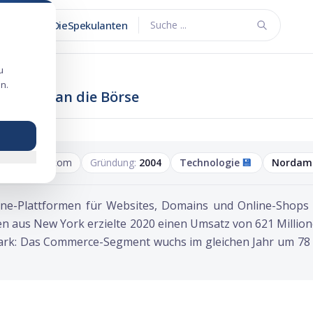
DieSpekulanten
Suche ...
u
n.
en geht an die Börse
quarespace.com
Gründung:
2004
Technologie
💾
Nordam
One-Plattformen für Websites, Domains und Online-Shops 
 aus New York erzielte 2020 einen Umsatz von 621 Million
rk: Das Commerce-Segment wuchs im gleichen Jahr um 78 P