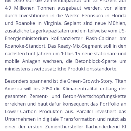
Bis 2030 soll die Zementkapazität um 23 Prozent auf
4,9 Millionen Tonnen ausgebaut werden, vor allem
durch Investitionen in die Werke Pennsuco in Florida
und Roanoke in Virginia. Geplant sind neue Mühlen,
zusätzliche Lagerkapazitäten und ein teilweise vom US-
Energieministerium kofinanzierter Flash-Calciner am
Roanoke-Standort. Das Ready-Mix-Segment soll in den
nächsten fünf Jahren um 10 bis 15 neue stationäre und
mobile Anlagen wachsen, die Betonblock-Sparte um
mindestens zwei zusätzliche Produktionsstandorte.
Besonders spannend ist die Green-Growth-Story. Titan
America will bis 2050 die Klimaneutralität entlang der
gesamten Zement- und Beton-Wertschöpfungskette
erreichen und baut dafür konsequent das Portfolio an
Lower-Carbon Produkten aus. Parallel investiert das
Unternehmen in digitale Transformation und nutzt als
einer der ersten Zementhersteller flächendeckend KI