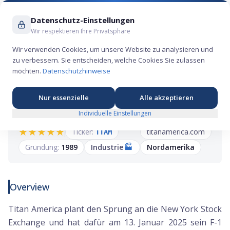
Suche ...
Datenschutz-Einstellungen
Wir respektieren Ihre Privatsphäre
Wir verwenden Cookies, um unsere Website zu analysieren und
zu verbessern. Sie entscheiden, welche Cookies Sie zulassen
Titan America IPO: Zementriese der US-
möchten.
Datenschutzhinweise
Ostküste strebt an die NYSE
Nur essenzielle
Alle akzeptieren
Individuelle Einstellungen
★
★
★
★
★
Ticker:
titanamerica.com
TTAM
Gründung:
1989
Industrie
🏭
Nordamerika
Overview
Titan America plant den Sprung an die New York Stock
Exchange und hat dafür am 13. Januar 2025 sein F-1