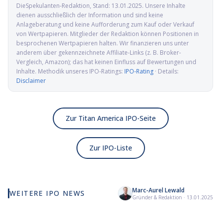
DieSpekulanten-Redaktion
, Stand:
13.01.2025
. Unsere Inhalte
dienen ausschließlich der Information und sind keine
Anlageberatung und keine Aufforderung zum Kauf oder Verkauf
von Wertpapieren. Mitglieder der Redaktion können Positionen in
besprochenen Wertpapieren halten. Wir finanzieren uns unter
anderem über gekennzeichnete Affiliate-Links (z. B. Broker-
Vergleich, Amazon); das hat keinen Einfluss auf Bewertungen und
Inhalte. Methodik unseres IPO-Ratings:
IPO-Rating
· Details:
Disclaimer
Zur Titan America IPO-Seite
Zur IPO-Liste
Marc-Aurel Lewald
WEITERE IPO NEWS
Elmet Group IPO: Wolfram,
Alamar Biosciences IPO:
Kai
Gründer & Redaktion
·
13.01.2025
Molybdän und Mikrowellen
Proteomics-Pionier auf
Ad
für die US-Verteidigung
dem Weg an die Nasdaq
GLP
Na