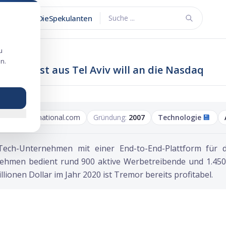
DieSpekulanten
Suche ...
u
n.
Spezialist aus Tel Aviv will an die Nasdaq
tremorinternational.com
Gründung:
2007
Technologie
💾
-Tech-Unternehmen mit einer End-to-End-Plattform für d
hmen bedient rund 900 aktive Werbetreibende und 1.450 
ionen Dollar im Jahr 2020 ist Tremor bereits profitabel.