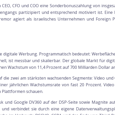
 CEO, CFO und COO eine Sonderbonuszahlung von insgesamt 
gangs partizipiert und entsprechend motiviert ist. Eine Du
Tremor agiert als israelisches Unternehmen und Foreign P
 digitale Werbung. Programmatisch bedeutet: Werbefläche
nell, ist messbar und skalierbar. Der globale Markt für di
ichen Wachstum von 11,4 Prozent auf 700 Milliarden Dollar a
auf die zwei am stärksten wachsenden Segmente: Video un
einer jährlichen Wachstumsrate von fast 20 Prozent. Video 
n Plattformen schauen.
k und Google DV360 auf der DSP-Seite sowie Magnite auf
g und verbindet sie durch eine eigene Datenverwaltungspl