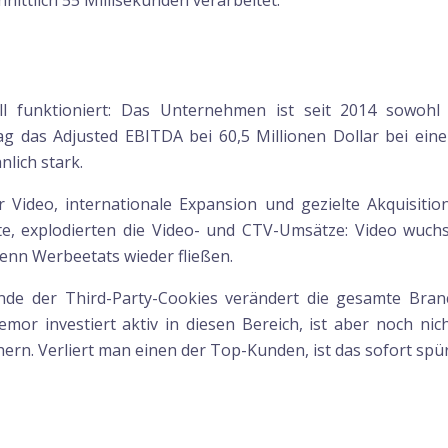
ittlich 55 Millisekunden verarbeitet.
l funktioniert: Das Unternehmen ist seit 2014 sowohl
g das Adjusted EBITDA bei 60,5 Millionen Dollar bei eine
ich stark.
Video, internationale Expansion und gezielte Akquisitione
e, explodierten die Video- und CTV-Umsätze: Video wuchs 
wenn Werbeetats wieder fließen.
Ende der Third-Party-Cookies verändert die gesamte Branc
emor investiert aktiv in diesen Bereich, ist aber noch n
n. Verliert man einen der Top-Kunden, ist das sofort spü