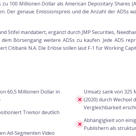
s zu 100 Millionen Dollar als American Depositary Shares 
en. Der genaue Emissionspreis und die Anzahl der ADSs wa
und Stifel mandatiert, ergänzt durch JMP Securities, Nee
 dem Börsengang weitere ADSs zu kaufen. Jede ADS repr
ert Citibank N.A. Die Erlöse sollen laut F-1 für Working C
on 60,5 Millionen Dollar in
Umsatz sank von 325 Mi
✕
4
(2020) durch Wechsel
Vergleichbarkeit ersch
itioniert Tremor deutlich
Abhängigkeit von ein
✕
Publishern als struktu
sten Ad-Segmenten Video