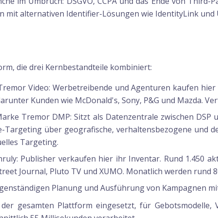
ranche im Umbruch: DSGVO, CCPA und das Ende von Third-Pa
mit alternativen Identifier-Lösungen wie IdentityLink und U
orm, die drei Kernbestandteile kombiniert:
Tremor Video:
Werbetreibende und Agenturen kaufen hier W
arunter Kunden wie McDonald's, Sony, P&G und Mazda. Verf
Marke Tremor DMP:
Sitzt als Datenzentrale zwischen DSP u
nce-Targeting über geografische, verhaltensbezogene und 
elles Targeting.
ruly:
Publisher verkaufen hier ihr Inventar. Rund 1.450 a
treet Journal, Pluto TV und XUMO. Monatlich werden rund 80
igenständigen Planung und Ausführung von Kampagnen mit 
der gesamten Plattform eingesetzt, für Gebotsmodelle, Vie