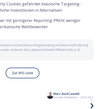
rty-Cookies gefährdet klassische Targeting-
hohe Investitionen in Alternativen
suer mit geringerer Reporting-Pflicht weniger
merikanische Wettbewerber
nformation und sind keine Anlageberatung und keine Aufforderung
unter anderem über gekennzeichnete Affiliate-Links (z. B.
Zur IPO-Liste
Marc-Aurel Lewald
-
Yesway IPO: Convenience-Store-Kette
Arxis IPO: Komponen
Gründer & Redaktion
·
24.05.2021
›
aus Texas geht an die Nasdaq
hinter F-35 und Boei
die Nasdaq