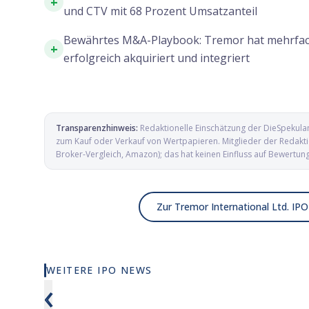
+
und CTV mit 68 Prozent Umsatzanteil
Bewährtes M&A-Playbook: Tremor hat mehrfa
+
erfolgreich akquiriert und integriert
Transparenzhinweis:
Redaktionelle Einschätzung der DieSpekula
zum Kauf oder Verkauf von Wertpapieren. Mitglieder der Redaktio
Broker-Vergleich, Amazon); das hat keinen Einfluss auf Bewertun
Zur Tremor International Ltd. IPO
WEITERE IPO NEWS
Elmet Group IPO: Wolfram, Molybdän
Alamar Bi
‹
und Mikrowellen für die US-
Pionier a
Verteidigung