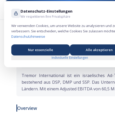
Datenschutz-Einstellungen
Wir respektieren Ihre Privatsphäre
Wir verwenden Cookies, um unsere Website zu analysieren und z
verbessern. Sie entscheiden, welche Cookies Sie zulassen möchte
Tremor International IPO: Der Ad-Tech-
Datenschutzhinweise
Nur essenzielle
Alle akzeptieren
Individuelle Einstellungen
★
★
★
★
★
Ticker:
TRMR
Tremor International ist ein israelisches Ad
bestehend aus DSP, DMP und SSP. Das Unterne
Ländern. Mit einem Adjusted EBITDA von 60,5 Mill
Overview