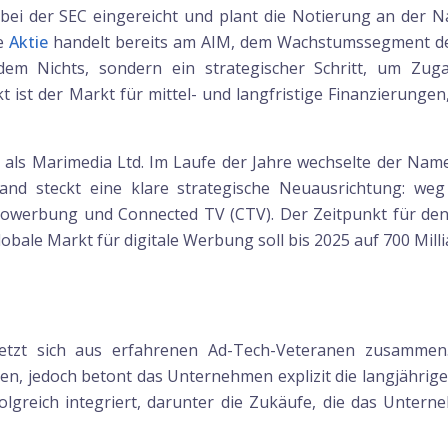
 bei der SEC eingereicht und plant die Notierung an der
ie
Aktie
handelt bereits am AIM, dem Wachstumssegment de
dem Nichts, sondern ein strategischer Schritt, um Zug
 ist der Markt für mittel- und langfristige Finanzierunge
ls Marimedia Ltd. Im Laufe der Jahre wechselte der Name 
and steckt eine klare strategische Neuausrichtung: we
eowerbung und Connected TV (CTV). Der Zeitpunkt für den
bale Markt für digitale Werbung soll bis 2025 auf 700 Mill
setzt sich aus erfahrenen Ad-Tech-Veteranen zusamm
esen, jedoch betont das Unternehmen explizit die langjähri
olgreich integriert, darunter die Zukäufe, die das Unter