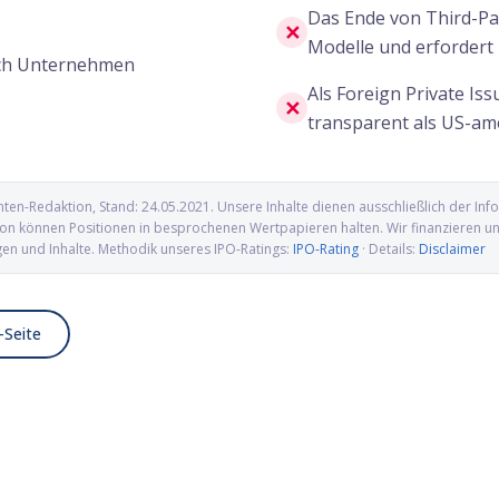
Das Ende von Third-Pa
✕
Modelle und erfordert 
ch Unternehmen
Als Foreign Private Is
✕
transparent als US-a
nten-Redaktion
, Stand:
24.05.2021
. Unsere Inhalte dienen ausschließlich der I
n können Positionen in besprochenen Wertpapieren halten. Wir finanzieren uns 
gen und Inhalte. Methodik unseres IPO-Ratings:
IPO-Rating
· Details:
Disclaimer
-Seite
osciences IPO: Proteomics-
Kailera Therapeutics IPO: Adipositas
uf dem Weg an die Nasdaq
Biotech mit GLP-1-Pipeline an die
Nasdaq