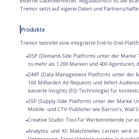
externe Datenvermittler. Regulatorisch ist die B
Tremor setzt auf eigene Daten und Partnerschaften 
Produkte
Tremor betreibt eine integrierte End-to-End-Plattf
DSP (Demand-Side Platform) unter der Marke 
•
zu mehr als 1.200 Marken und 400 Agenturen, d
DMP (Data Management Platform) unter der 
•
100 Milliarden Ad Requests und liefert Audie
basierte Insights (EQ-Technologie) für kontextu
SSP (Supply-Side Platform) unter der Marke Un
•
Mobile- und CTV-Publisher wie Barron's, Wall S
Creative Studio:
Tool für Werbetreibende zur e
•
Analytics und KI:
Maschinelles Lernen wird in 
•