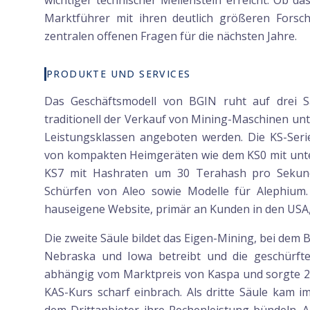
wichtiger technischer Meilenstein erreicht. Ob d
Marktführer mit ihren deutlich größeren Forsc
zentralen offenen Fragen für die nächsten Jahre.
PRODUKTE UND SERVICES
Das Geschäftsmodell von BGIN ruht auf drei Sä
traditionell der Verkauf von Mining-Maschinen unt
Leistungsklassen angeboten werden. Die KS-Serie
von kompakten Heimgeräten wie dem KS0 mit unte
KS7 mit Hashraten um 30 Terahash pro Sekund
Schürfen von Aleo sowie Modelle für Alephium.
hauseigene Website, primär an Kunden in den USA
Die zweite Säule bildet das Eigen-Mining, bei dem
Nebraska und Iowa betreibt und die geschürften
abhängig vom Marktpreis von Kaspa und sorgte 202
KAS-Kurs scharf einbrach. Als dritte Säule kam 