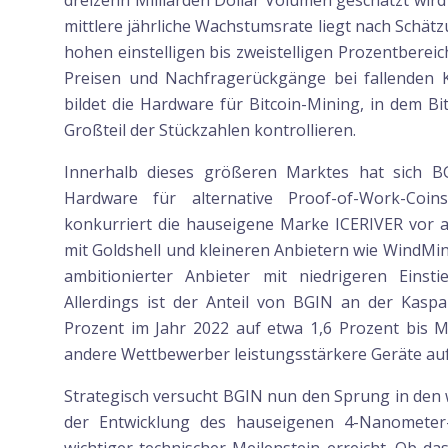
dreizehn Milliarden Dollar Volumen geschätzt wird 
mittlere jährliche Wachstumsrate liegt nach Sch
hohen einstelligen bis zweistelligen Prozentberei
Preisen und Nachfragerückgänge bei fallenden 
bildet die Hardware für Bitcoin-Mining, in dem
Großteil der Stückzahlen kontrollieren.
Innerhalb dieses größeren Marktes hat sich 
Hardware für alternative Proof-of-Work-Coins
konkurriert die hauseigene Marke ICERIVER vor a
mit Goldshell und kleineren Anbietern wie WindMine
ambitionierter Anbieter mit niedrigeren Einst
Allerdings ist der Anteil von BGIN an der Kas
Prozent im Jahr 2022 auf etwa 1,6 Prozent bis 
andere Wettbewerber leistungsstärkere Geräte au
Strategisch versucht BGIN nun den Sprung in den 
der Entwicklung des hauseigenen 4-Nanometer