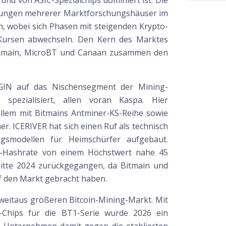
und von ASIC-Spezialchips dominiert ist. Die
ätzungen mehrerer Marktforschungshäuser im
ch, wobei sich Phasen mit steigenden Krypto-
Kursen abwechseln. Den Kern des Marktes
 Bitmain, MicroBT und Canaan zusammen den
BGIN auf das Nischensegment der Mining-
 spezialisiert, allen voran Kaspa. Hier
llem mit Bitmains Antminer-KS-Reihe sowie
r. ICERIVER hat sich einen Ruf als technisch
iegsmodellen für Heimschürfer aufgebaut.
pa-Hashrate von einem Höchstwert nahe 45
Mitte 2024 zurückgegangen, da Bitmain und
f den Markt gebracht haben.
weitaus größeren Bitcoin-Mining-Markt. Mit
-Chips für die BT1-Serie wurde 2026 ein