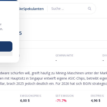
DieSpekulanten
Suche ...
u
n.
gang 2025
KGV (P/E)
GEWINN/AKTIE
DI
-
-
-
dware schürfen will, greift häufig zu Mining-Maschinen unter der Mar
mit Hauptsitz in Singapur entwirft eigene ASIC-Chips, betreibt eig
lar, brach 2025 jedoch deutlich ein. Für 2026 hat sich BGIN strategis
EMISSIONSPREIS
SEIT EMISSION
ERSTPREIS
6,00 $
-71.7%
4,96 $