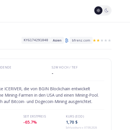
₿
★
★
★
★
★
Asien
bfrenz.com
KYG174291040
VIDENDE
52W HOCH / TIEF
-
ke ICERIVER, die von BGIN Blockchain entwickelt
ene Mining-Farmen in den USA und einen Mining-Pool.
ch auf Bitcoin- und Dogecoin-Mining ausgerichtet.
SEIT ERSTPREIS
KURS (EOD)
-65.7%
1,70 $
Schlusskurs
v. 07.08.2026