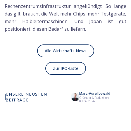
Rechenzentrumsinfrastruktur angekündigt. So lange
das gilt, braucht die Welt mehr Chips, mehr Testgeräte,
mehr Halbleitermaschinen. Und Japan ist gut
positioniert, diesen Bedarf zu liefern.
Alle Wirtschafts News
Zur IPO-Liste
Marc-Aurel Lewald
UNSERE NEUSTEN
Gründer & Redaktion
·
BEITRÄGE
Wie viel KI wirklich in
Anthropic strebt Oktober-
Ast
03.06.2026
deinem MSCI World steckt
Börsengang zum 20-fachen
bl
Umsatz an