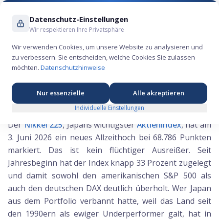
Suche ...
Datenschutz-Einstellungen
Wir respektieren Ihre Privatsphäre
Wir verwenden Cookies, um unsere Website zu analysieren und
zu verbessern. Sie entscheiden, welche Cookies Sie zulassen
Japans Börse hängt den Rest der Welt ab
möchten.
Datenschutzhinweise
Nur essenzielle
Alle akzeptieren
Tokio im Rekordmodus
Individuelle Einstellungen
Der
Nikkei 225
, Japans wichtigster
Aktienindex
, hat am
3. Juni 2026 ein neues Allzeithoch bei 68.786 Punkten
markiert. Das ist kein flüchtiger Ausreißer. Seit
Jahresbeginn hat der Index knapp 33 Prozent zugelegt
und damit sowohl den amerikanischen S&P 500 als
auch den deutschen DAX deutlich überholt. Wer Japan
aus dem Portfolio verbannt hatte, weil das Land seit
den 1990ern als ewiger Underperformer galt, hat in