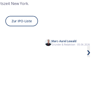
rtszeit New York.
Zur IPO-Liste
Marc-Aurel Lewald
Diese Deep Sea Aktien gibt es an der
Humanoide Roboter 
Gründer & Redaktion
·
05.06.2026
›
Börse
Realitätscheck