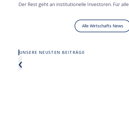
Der Rest geht an institutionelle Investoren. Für al
Alle Wirtschafts News
UNSERE NEUSTEN BEITRÄGE
Wie viel KI wirklich in deinem MSCI
Anthropic
‹
World steckt
zum 20-f