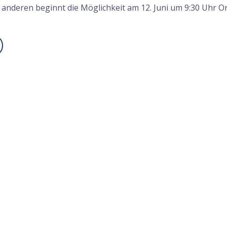
le anderen beginnt die Möglichkeit am 12. Juni um 9:30 Uhr O
 strebt Oktober-Börsengang
Asteroid Mining Aktien bleiben
achen Umsatz an
Mangelware