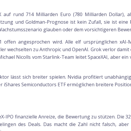
auf rund 714 Milliarden Euro (780 Milliarden Dollar), a
zung und Goldman-Prognose ist kein Zufall, sie ist eine 
 Wachstumsszenario glauben oder dem vorsichtigeren Bewe
-1 offen angesprochen wird. Alle elf ursprünglichen xA
er wechselten zu Anthropic und OpenAI. Grok verlor damit
ichael Nicolls vom Starlink-Team leitet SpaceXAI, aber ei
ektor lässt sich breiter spielen. Nvidia profitiert unabhän
der iShares Semiconductors ETF ermöglichen breitere Position
IPO finanzielle Anreize, die Bewertung zu stützen. Die 322
lingen des Deals. Das macht die Zahl nicht falsch, aber 