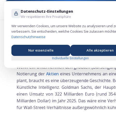
Datenschutz-Einstellungen
Wir respektieren Ihre Privatsphäre
Wir verwenden Cookies, um unsere Website zu analysieren und z
verbessern. Sie entscheiden, welche Cookies Sie zulassen möchte
SpaceX wettet sein IPO auf eine KI-Divi
Datenschutzhinweise
Nur essenzielle
Alle akzeptieren
SpaceX wettet sein IPO auf eine KI-Division m
Individuelle Einstellungen
Wenn ein Unternehmen den größten [Börsengang](
Notierung der
Aktien
eines Unternehmens an ein
plant, braucht es eine überzeugende Geschichte. B
Künstliche Intelligenz. Goldman Sachs, der Haupt
einen Umsatz von 322 Milliarden Euro (rund 354 M
Milliarden Dollar) im Jahr 2025. Das wäre eine Ve
für Wall-Street-Verhältnisse außergewöhnlich kühn