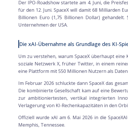
Der IPO-Roadshow startete am 4. Juni, die Preisfe
für den 12. Juni. SpaceX will damit 68 Milliarden 
Billionen Euro (1,75 Billionen Dollar) gehandelt
Unternehmen der USA.
Die xAI-Übernahme als Grundlage des KI-Spie
Um zu verstehen, warum SpaceX überhaupt eine K
soziale Netzwerk X, früher Twitter, in einem rein
eine Plattform mit 550 Millionen Nutzern als Daten
Im Februar 2026 schluckte dann SpaceX das gesamte
Die kombinierte Gesellschaft kam auf eine Bewertun
zur ambitioniertesten, vertikal integrierten In
Verlagerung von KI-Rechenkapazitäten in den Orbit
Offiziell wurde xAI am 6. Mai 2026 in die SpaceX
Memphis, Tennessee.