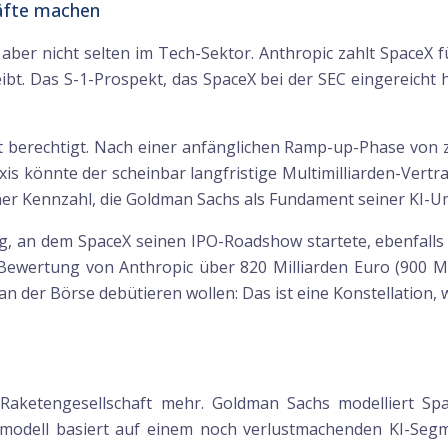
häfte machen
h, aber nicht selten im Tech-Sektor. Anthropic zahlt Space
bt. Das S-1-Prospekt, das SpaceX bei der SEC eingereicht ha
 berechtigt. Nach einer anfänglichen Ramp-up-Phase von z
xis könnte der scheinbar langfristige Multimilliarden-Ver
iner Kennzahl, die Goldman Sachs als Fundament seiner KI-
g, an dem SpaceX seinen IPO-Roadshow startete, ebenfalls
Bewertung von Anthropic über 820 Milliarden Euro (900 Mil
 an der Börse debütieren wollen: Das ist eine Konstellation, 
Raketengesellschaft mehr. Goldman Sachs modelliert Sp
modell basiert auf einem noch verlustmachenden KI-Seg