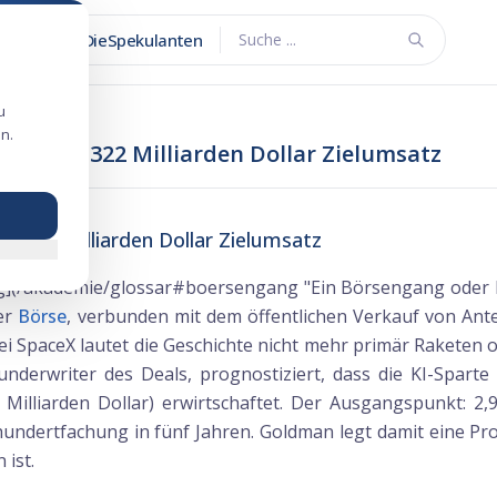
DieSpekulanten
Suche ...
u
n.
sion mit 322 Milliarden Dollar Zielumsatz
it 322 Milliarden Dollar Zielumsatz
/akademie/glossar#boersengang "Ein Börsengang oder IP
er
Börse
, verbunden mit dem öffentlichen Verkauf von Antei
ei SpaceX lautet die Geschichte nicht mehr primär Raketen o
underwriter des Deals, prognostiziert, dass die KI-Spart
illiarden Dollar) erwirtschaftet. Der Ausgangspunkt: 2,9
rhundertfachung in fünf Jahren. Goldman legt damit eine Pro
 ist.