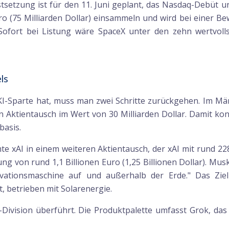
stsetzung ist für den 11. Juni geplant, das Nasdaq-Debüt 
Euro (75 Milliarden Dollar) einsammeln und wird bei einer B
. Sofort bei Listung wäre SpaceX unter den zehn wertvoll
ls
I-Sparte hat, muss man zwei Schritte zurückgehen. Im 
en Aktientausch im Wert von 30 Milliarden Dollar. Damit kon
basis.
 xAI in einem weiteren Aktientausch, der xAI mit rund 228 
g von rund 1,1 Billionen Euro (1,25 Billionen Dollar). Musk
novationsmaschine auf und außerhalb der Erde." Das Ziel
, betrieben mit Solarenergie.
AI-Division überführt. Die Produktpalette umfasst Grok, d