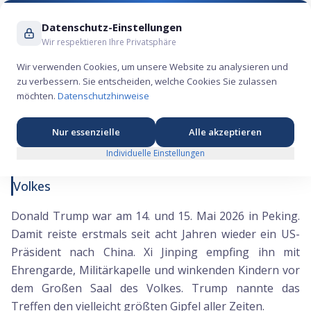
Suche ...
Datenschutz-Einstellungen
Wir respektieren Ihre Privatsphäre
Wir verwenden Cookies, um unsere Website zu analysieren und
zu verbessern. Sie entscheiden, welche Cookies Sie zulassen
Trump und Xi inszenieren Stabilität ohne klare
möchten.
Datenschutzhinweise
Zusagen
Nur essenzielle
Alle akzeptieren
Individuelle Einstellungen
Pomp und Versprechungen im Großen Saal des
Volkes
Donald Trump war am 14. und 15. Mai 2026 in Peking.
Damit reiste erstmals seit acht Jahren wieder ein US-
Präsident nach China. Xi Jinping empfing ihn mit
Ehrengarde, Militärkapelle und winkenden Kindern vor
dem Großen Saal des Volkes. Trump nannte das
Treffen den vielleicht größten Gipfel aller Zeiten.