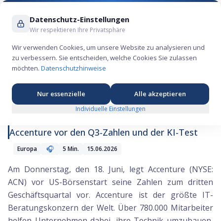
Suche ...
Datenschutz-Einstellungen
Wir respektieren Ihre Privatsphäre
Wir verwenden Cookies, um unsere Website zu analysieren und
zu verbessern. Sie entscheiden, welche Cookies Sie zulassen
Accenture vor den Q3-Zahlen und der Test fürs
möchten.
Datenschutzhinweise
KI-Geschäft
Nur essenzielle
Alle akzeptieren
Individuelle Einstellungen
Accenture vor den Q3-Zahlen und der KI-Test
🎧
Europa
5
Min.
15.06.2026
Am Donnerstag, den 18. Juni, legt Accenture (NYSE:
ACN) vor US-Börsenstart seine Zahlen zum dritten
Geschäftsquartal vor. Accenture ist der größte IT-
Beratungskonzern der Welt. Über 780.000 Mitarbeiter
helfen Unternehmen dabei, ihre Technik umzubauen,