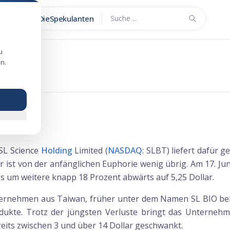
DieSpekulanten
Suche ...
u
n.
ebüt ein
in
SL Science
Holding
Limited (
NASDAQ
: SLBT) liefert dafür 
ist von der anfänglichen Euphorie wenig übrig. Am 17. Juni
es um weitere knapp 18 Prozent abwärts auf 5,25 Dollar.
ternehmen aus Taiwan, früher unter dem Namen SL BIO beka
kte. Trotz der jüngsten Verluste bringt das Unternehme
reits zwischen 3 und über 14 Dollar geschwankt.