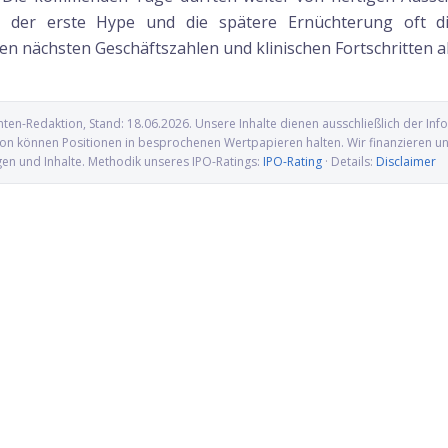
en der erste Hype und die spätere Ernüchterung oft di
n nächsten Geschäftszahlen und klinischen Fortschritten a
nten-Redaktion
, Stand:
18.06.2026
. Unsere Inhalte dienen ausschließlich der I
n können Positionen in besprochenen Wertpapieren halten. Wir finanzieren uns 
gen und Inhalte. Methodik unseres IPO-Ratings:
IPO-Rating
· Details:
Disclaimer
denbeschluss katapultiert
Eli Lilly greift nach AtaiBeckley und
ach oben
zahlt Milliarden