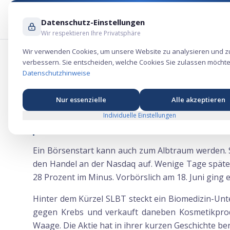
Datenschutz-Einstellungen
Wir respektieren Ihre Privatsphäre
Wir verwenden Cookies, um unsere Website zu analysieren und z
verbessern. Sie entscheiden, welche Cookies Sie zulassen möchte
SL Science bricht nach wildem Börsend
Datenschutzhinweise
Nur essenzielle
Alle akzeptieren
Individuelle Einstellungen
SL Science bricht nach wildem Börsendebüt e
Ein Börsenstart kann auch zum Albtraum werden. 
den Handel an der Nasdaq auf. Wenige Tage später 
28 Prozent im Minus. Vorbörslich am 18. Juni ging 
Hinter dem Kürzel SLBT steckt ein Biomedizin-Un
gegen Krebs und verkauft daneben Kosmetikprodu
Waage. Die Aktie hat in ihrer kurzen Geschichte be