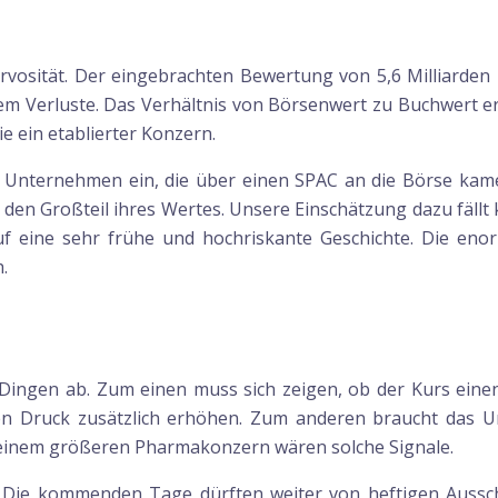
ervosität. Der eingebrachten Bewertung von 5,6 Milliarden
m Verluste. Das Verhältnis von Börsenwert zu Buchwert er
e ein etablierter Konzern.
von Unternehmen ein, die über einen SPAC an die Börse kam
den Großteil ihres Wertes. Unsere Einschätzung dazu fällt kl
f eine sehr frühe und hochriskante Geschichte. Die en
.
Dingen ab. Zum einen muss sich zeigen, ob der Kurs einen 
en Druck zusätzlich erhöhen. Zum anderen braucht das U
t einem größeren Pharmakonzern wären solche Signale.
. Die kommenden Tage dürften weiter von heftigen Aussch