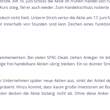
rolle. Am 16. Juni schoss die Aktie im frühen Handel von r
Kurs stieg, fiel er auch wieder. Zum Handelsschluss notierte
ch nicht hielt. Unterm Strich verlor die Aktie am 17. Juni fa
innerhalb von Stunden sind kein Zeichen eines funktion
ammenwirken. Bei vielen SPAC-Deals ziehen Anleger im l
e frei handelbare Aktien übrig bleiben. Ein so dünner St
Unternehmen später neue Aktien aus, sinkt der Anteil der
 präsent. Hinzu kommt, dass kaum große Investoren an Bord s
en decken die Aktie bislang nicht ab. Ohne diese Anker r