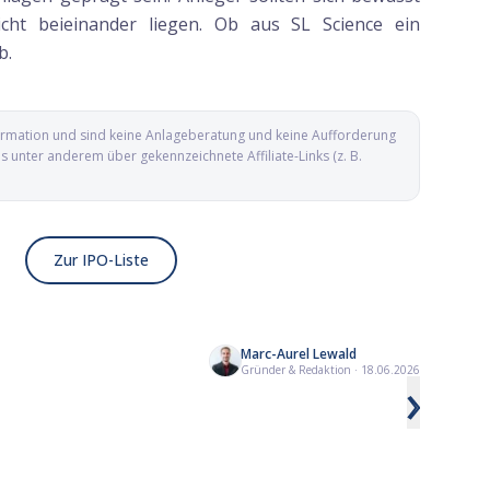
cht beieinander liegen. Ob aus SL Science ein
b.
nformation und sind keine Anlageberatung und keine Aufforderung
unter anderem über gekennzeichnete Affiliate-Links (z. B.
Zur IPO-Liste
Marc-Aurel Lewald
IBM erlebt den schwärzesten
Starke Zahlen hiev
Gründer & Redaktion
·
18.06.2026
›
Börsentag seiner Geschichte
über 50 Dollar