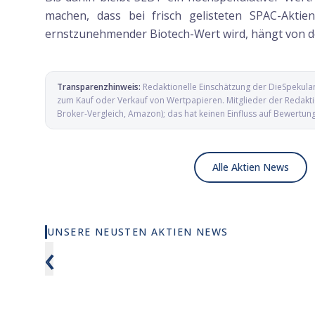
machen, dass bei frisch gelisteten SPAC-Akti
ernstzunehmender Biotech-Wert wird, hängt von de
Transparenzhinweis:
Redaktionelle Einschätzung der DieSpekula
zum Kauf oder Verkauf von Wertpapieren. Mitglieder der Redaktio
Broker-Vergleich, Amazon); das hat keinen Einfluss auf Bewertun
Alle Aktien News
UNSERE NEUSTEN AKTIEN NEWS
X-Energy springt fast 12 Prozent und
Ein Behör
‹
Cathie Wood kauft zu
CareDx n