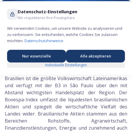
Suche ...
Datenschutz-Einstellungen
Wir respektieren Ihre Privatsphäre
Wir verwenden Cookies, um unsere Website zu analysieren und
zu verbessern. Sie entscheiden, welche Cookies Sie zulassen
Brasilien
, Aktien & IPOs |
🇧🇷
möchten.
Datenschutzhinweise
DieSpekulanten
Nur essenzielle
Alle akzeptieren
Zur IPO-Liste
Aktien aus Südamerika
Alle Regionen
Individuelle Einstellungen
Brasilien ist die größte Volkswirtschaft Lateinamerikas
und verfügt mit der B3 in São Paulo über den mit
Abstand wichtigsten Handelsplatz der Region. Der
Bovespa-Index umfasst die liquidesten brasilianischen
Aktien und spiegelt die wirtschaftliche Vielfalt des
Landes wider. Brasilianische Aktien stammen aus den
Bereichen Rohstoffe, Agrarwirtschaft,
Finanzdienstleistungen, Energie und zunehmend auch