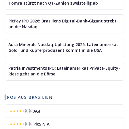
Tomra stürzt nach Q1-Zahlen zweistellig ab
PicPay IPO 2026: Brasiliens Digital-Bank-Gigant strebt
an die Nasdaq
Aura Minerals Nasdaq-Uplistung 2025: Lateinamerikas
Gold- und Kupferproduzent kommt in die USA
Patria Investments IPO: Lateinamerikas Private-Equity-
Riese geht an die Börse
IPOS AUS BRASILIEN
🇧🇷
AGI
★
★
★
★
★
🇧🇷
PicS N.V.
★
★
★
★
★