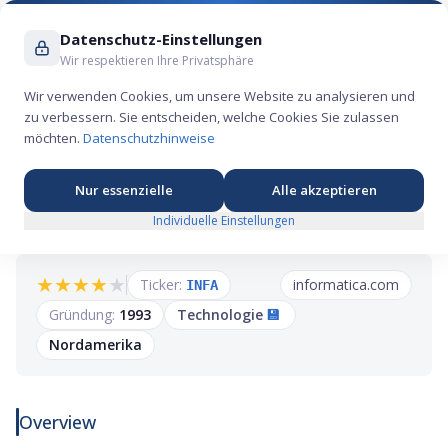
Suche ...
Datenschutz-Einstellungen
Wir respektieren Ihre Privatsphäre
Wir verwenden Cookies, um unsere Website zu analysieren und
zu verbessern. Sie entscheiden, welche Cookies Sie zulassen
Informatica IPO: Das Unternehmen, das
möchten.
Datenschutzhinweise
Unternehmensdaten endlich in den Griff
bekommt
Nur essenzielle
Alle akzeptieren
Individuelle Einstellungen
★
★
★
★
★
Ticker:
informatica.com
INFA
Gründung:
1993
Technologie
💾
Nordamerika
Overview