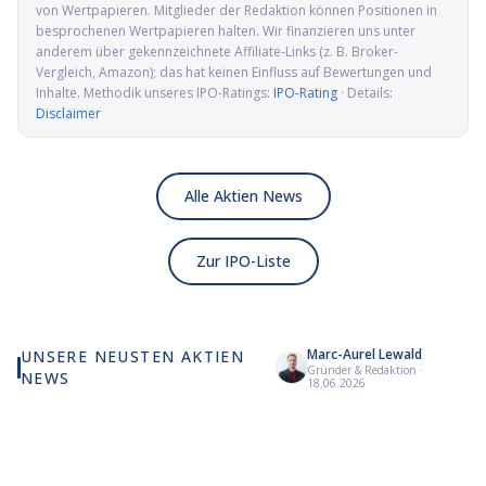
von Wertpapieren. Mitglieder der Redaktion können Positionen in
besprochenen Wertpapieren halten. Wir finanzieren uns unter
anderem über gekennzeichnete Affiliate-Links (z. B. Broker-
Vergleich, Amazon); das hat keinen Einfluss auf Bewertungen und
Inhalte. Methodik unseres IPO-Ratings:
IPO-Rating
· Details:
Disclaimer
Alle Aktien News
Zur IPO-Liste
Marc-Aurel Lewald
UNSERE NEUSTEN AKTIEN
Gründer & Redaktion
·
NEWS
X-Energy springt fast 12
Ein Behördenbeschluss
Eli
18.06.2026
Prozent und Cathie Wood
katapultiert CareDx nach
Ata
kauft zu
oben
Mil