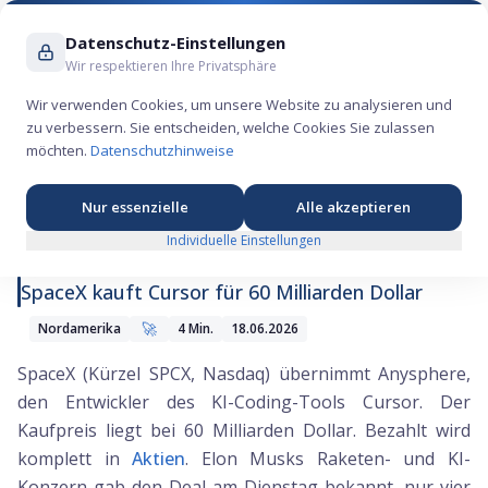
Suche ...
Datenschutz-Einstellungen
Wir respektieren Ihre Privatsphäre
Wir verwenden Cookies, um unsere Website zu analysieren und
zu verbessern. Sie entscheiden, welche Cookies Sie zulassen
SpaceX schnappt sich Cursor für 60 Milliarden
möchten.
Datenschutzhinweise
Dollar
Nur essenzielle
Alle akzeptieren
Individuelle Einstellungen
SpaceX kauft Cursor für 60 Milliarden Dollar
🚀
Nordamerika
4
Min.
18.06.2026
SpaceX (Kürzel SPCX, Nasdaq) übernimmt Anysphere,
den Entwickler des KI-Coding-Tools Cursor. Der
Kaufpreis liegt bei 60 Milliarden Dollar. Bezahlt wird
komplett in
Aktien
. Elon Musks Raketen- und KI-
Konzern gab den Deal am Dienstag bekannt, nur vier