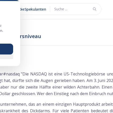
DieSpekulanten
Suche ...
u
n.
neues Kursniveau
ar#nasdaq "Die NASDAQ ist eine US-Technologiebörse und
lgt hat, dürfte sich die Augen gerieben haben. Am 3. Juni 
 aber nur die zweite Hälfte einer wilden Achterbahn. Einen
ollar geschlossen. Wer den Einstieg nach dem Einbruch nutzt
hunternehmen, das an einem einzigen Hauptprodukt arbeitet
krankheit des Dickdarms. Für viele Patienten bedeutet 