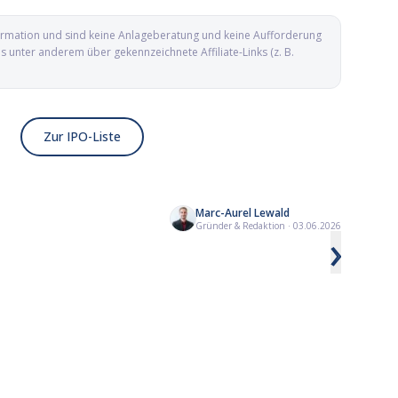
nformation und sind keine Anlageberatung und keine Aufforderung
unter anderem über gekennzeichnete Affiliate-Links (z. B.
Zur IPO-Liste
Marc-Aurel Lewald
IBM erlebt den schwärzesten
Starke Zahlen hiev
Gründer & Redaktion
·
03.06.2026
›
Börsentag seiner Geschichte
über 50 Dollar