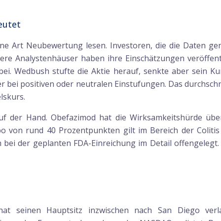
eutet
eine Art Neubewertung lesen. Investoren, die die Daten 
ere Analystenhäuser haben ihre Einschätzungen veröffentli
ei. Wedbush stufte die Aktie herauf, senkte aber sein Ku
er bei positiven oder neutralen Einstufungen. Das durchschni
lskurs.
auf der Hand. Obefazimod hat die Wirksamkeitshürde üb
von rund 40 Prozentpunkten gilt im Bereich der Colitis 
bei der geplanten FDA-Einreichung im Detail offengelegt. O
t seinen Hauptsitz inzwischen nach San Diego verla