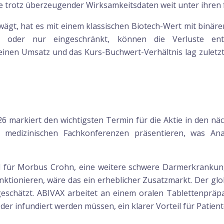
tie trotz überzeugender Wirksamkeitsdaten weit unter ihren
rwägt, hat es mit einem klassischen Biotech-Wert mit binäre
ht oder nur eingeschränkt, können die Verluste en
n Umsatz und das Kurs-Buchwert-Verhältnis lag zuletzt b
26 markiert den wichtigsten Termin für die Aktie in den nä
 medizinischen Fachkonferenzen präsentieren, was An
od für Morbus Crohn, eine weitere schwere Darmerkrankung
nktionieren, wäre das ein erheblicher Zusatzmarkt. Der glo
 geschätzt. ABIVAX arbeitet an einem oralen Tablettenprä
der infundiert werden müssen, ein klarer Vorteil für Patien