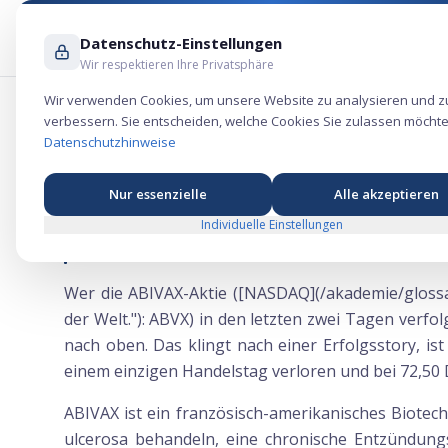
Datenschutz-Einstellungen
Wir respektieren Ihre Privatsphäre
Wir verwenden Cookies, um unsere Website zu analysieren und z
verbessern. Sie entscheiden, welche Cookies Sie zulassen möchte
ABIVAX springt 26% nach Absturz auf 
Datenschutzhinweise
Nur essenzielle
Alle akzeptieren
Individuelle Einstellungen
Vom Absturz zur Erholung in 24 Stunden
Wer die ABIVAX-Aktie ([NASDAQ](/akademie/gloss
der Welt."): ABVX) in den letzten zwei Tagen verfo
nach oben. Das klingt nach einer Erfolgsstory, ist
einem einzigen Handelstag verloren und bei 72,50 D
ABIVAX ist ein französisch-amerikanisches Biotec
ulcerosa behandeln, eine chronische Entzündungs