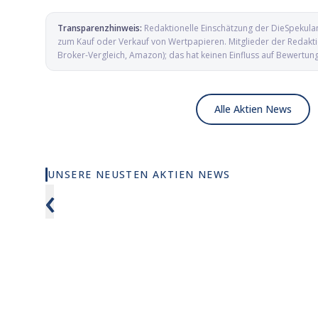
Transparenzhinweis:
Redaktionelle Einschätzung der DieSpekula
zum Kauf oder Verkauf von Wertpapieren. Mitglieder der Redaktio
Broker-Vergleich, Amazon); das hat keinen Einfluss auf Bewertun
Alle Aktien News
UNSERE NEUSTEN AKTIEN NEWS
X-Energy springt fast 12 Prozent und
Ein Behör
‹
Cathie Wood kauft zu
CareDx n