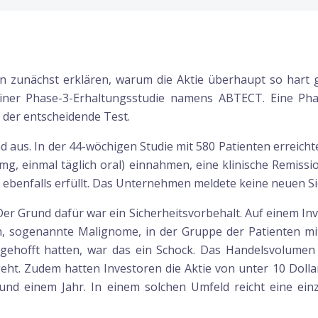
zunächst erklären, warum die Aktie überhaupt so hart ge
einer Phase-3-Erhaltungsstudie namens ABTECT. Eine Phase
 der entscheidende Test.
d aus. In der 44-wöchigen Studie mit 580 Patienten erreich
g, einmal täglich oral) einnahmen, eine klinische Remissio
n ebenfalls erfüllt. Das Unternehmen meldete keine neuen Si
er Grund dafür war ein Sicherheitsvorbehalt. Auf einem In
en, sogenannte Malignome, in der Gruppe der Patienten m
 gehofft hatten, war das ein Schock. Das Handelsvolumen
ht. Zudem hatten Investoren die Aktie von unter 10 Dollar
rund einem Jahr. In einem solchen Umfeld reicht eine ei