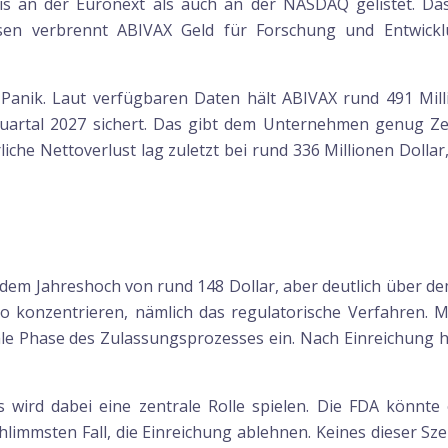
ris an der Euronext als auch an der NASDAQ gelistet. Da
sen verbrennt ABIVAX Geld für Forschung und Entwicklu
r Panik. Laut verfügbaren Daten hält ABIVAX rund 491 Mil
uartal 2027 sichert. Das gibt dem Unternehmen genug Ze
he Nettoverlust lag zuletzt bei rund 336 Millionen Dollar,
er dem Jahreshoch von rund 148 Dollar, aber deutlich über 
siko konzentrieren, nämlich das regulatorische Verfahren.
inale Phase des Zulassungsprozesses ein. Nach Einreichung h
 wird dabei eine zentrale Rolle spielen. Die FDA könnte 
hlimmsten Fall, die Einreichung ablehnen. Keines dieser Sz