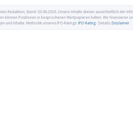
nten-Redaktion
, Stand:
03.06.2026
. Unsere Inhalte dienen ausschließlich der I
n können Positionen in besprochenen Wertpapieren halten. Wir finanzieren uns 
gen und Inhalte. Methodik unseres IPO-Ratings:
IPO-Rating
· Details:
Disclaimer
denbeschluss katapultiert
Eli Lilly greift nach AtaiBeckley und
ach oben
zahlt Milliarden