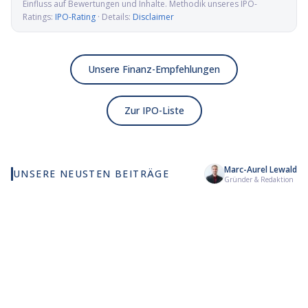
Einfluss auf Bewertungen und Inhalte. Methodik unseres IPO-
Ratings:
IPO-Rating
· Details:
Disclaimer
Unsere Finanz-Empfehlungen
Zur IPO-Liste
Marc-Aurel Lewald
UNSERE NEUSTEN BEITRÄGE
Wie viel KI wirklich in
Elmet Group IPO: Wolfram,
Al
Gründer & Redaktion
deinem MSCI World steckt
Molybdän und Mikrowellen
Pr
für die US-Verteidigung
de