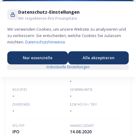
Suche ...
Datenschutz-Einstellungen
Wir respektieren Ihre Privatsphäre
Wir verwenden Cookies, um unsere Website zu analysieren und
zu verbessern. Sie entscheiden, welche Cookies Sie zulassen
CureVac Aktie – Gesundheits-Börsengang 2020
möchten.
Datenschutzhinweise
⚕️
★
★
★
★
★
Europa
curevac.com
NL0015436031
Nur essenzielle
Alle akzeptieren
Individuelle Einstellungen
CUREVAC
AKTIE
MARKTKAPITALISIERUNG
-
KGV (P/E)
GEWINN/AKTIE
-
-
DIVIDENDE
52W HOCH / TIEF
-
-
IPO-TYP
HANDELSSTART
IPO
14.08.2020