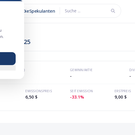
DieSpekulanten
Suche ...
u
n.
ngang 2025
KGV (P/E)
GEWINN/AKTIE
DI
-
-
-
EMISSIONSPREIS
SEIT EMISSION
ERSTPREIS
6,50 $
-33.1%
9,00 $