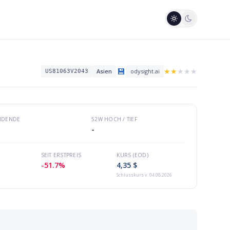
💾
★
★
★
★
★
Asien
odysight.ai
US81063V2043
VIDENDE
52W HOCH / TIEF
-
SEIT ERSTPREIS
KURS (EOD)
-51.7%
4,35 $
Schlusskurs
v. 04.08.2026