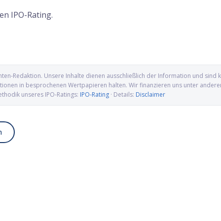
en IPO-Rating.
nten-Redaktion
. Unsere Inhalte dienen ausschließlich der Information und sin
ionen in besprochenen Wertpapieren halten. Wir finanzieren uns unter anderem ü
ethodik unseres IPO-Ratings:
IPO-Rating
· Details:
Disclaimer
n
up IPO: Wolfram, Molybdän
Alamar Biosciences IPO: Proteomics-
wellen für die US-
Pionier auf dem Weg an die Nasdaq
ung