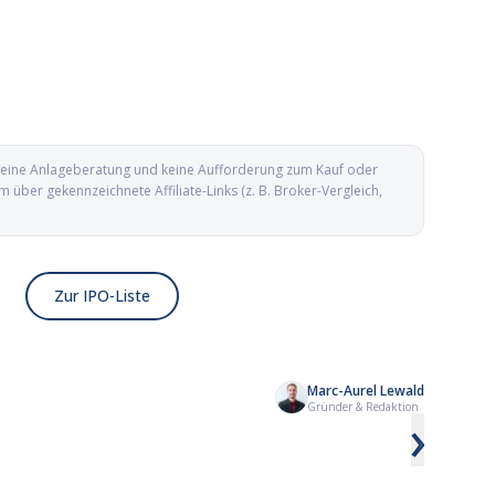
d keine Anlageberatung und keine Aufforderung zum Kauf oder
ber gekennzeichnete Affiliate-Links (z. B. Broker-Vergleich,
Zur IPO-Liste
Marc-Aurel Lewald
Kailera Therapeutics IPO: Adipositas-
Yesway IPO: Conveni
Gründer & Redaktion
›
Biotech mit GLP-1-Pipeline an die
aus Texas geht an d
Nasdaq