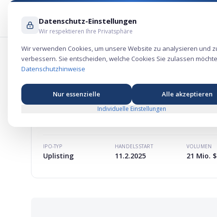
Datenschutz-Einstellungen
Wir respektieren Ihre Privatsphäre
Wir verwenden Cookies, um unsere Website zu analysieren und z
verbessern. Sie entscheiden, welche Cookies Sie zulassen möchte
Odysight.AI Aktie – Technologie-Börse
Datenschutzhinweise
Nur essenzielle
Alle akzeptieren
Individuelle Einstellungen
ODYSIGHT.AI
AKTIE
MARKTKAPITALISIERUNG
-
IPO-TYP
HANDELSSTART
VOLUMEN
Uplisting
11.2.2025
21 Mio. $