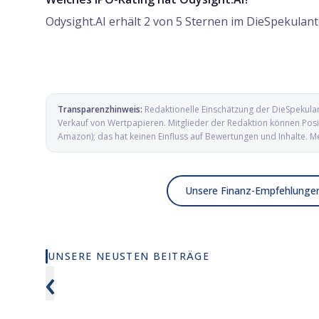
Odysight.AI erhält 2 von 5 Sternen im DieSpekulant
Transparenzhinweis:
Redaktionelle Einschätzung der DieSpekula
Verkauf von Wertpapieren. Mitglieder der Redaktion können Posit
Amazon); das hat keinen Einfluss auf Bewertungen und Inhalte. M
Unsere Finanz-Empfehlunge
UNSERE NEUSTEN BEITRÄGE
Wie viel KI wirklich in deinem MSCI
Elmet Gro
‹
World steckt
und Mikro
Verteidig