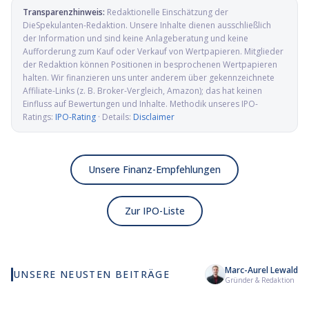
Transparenzhinweis:
Redaktionelle Einschätzung der
DieSpekulanten-Redaktion
. Unsere Inhalte dienen ausschließlich
der Information und sind keine Anlageberatung und keine
Aufforderung zum Kauf oder Verkauf von Wertpapieren. Mitglieder
der Redaktion können Positionen in besprochenen Wertpapieren
halten. Wir finanzieren uns unter anderem über gekennzeichnete
Affiliate-Links (z. B. Broker-Vergleich, Amazon); das hat keinen
Einfluss auf Bewertungen und Inhalte. Methodik unseres IPO-
Ratings:
IPO-Rating
· Details:
Disclaimer
Unsere Finanz-Empfehlungen
Zur IPO-Liste
Marc-Aurel Lewald
UNSERE NEUSTEN BEITRÄGE
Wie viel KI wirklich in
Elmet Group IPO: Wolfram,
Al
Gründer & Redaktion
deinem MSCI World steckt
Molybdän und Mikrowellen
Pr
für die US-Verteidigung
de