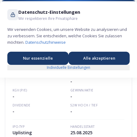
Suche ...
Datenschutz-Einstellungen
Wir respektieren Ihre Privatsphäre
Wir verwenden Cookies, um unsere Website zu analysieren und
zu verbessern. Sie entscheiden, welche Cookies Sie zulassen
UmweltBank Aktie – Finanz-Börsengang 2025
möchten.
Datenschutzhinweise
💰
Europa
umweltbank.de
DE0005570808
Nur essenzielle
Alle akzeptieren
Individuelle Einstellungen
UMWELTBANK
AKTIE
MARKTKAPITALISIERUNG
-
KGV (P/E)
GEWINN/AKTIE
-
-
DIVIDENDE
52W HOCH / TIEF
-
-
IPO-TYP
HANDELSSTART
Uplisting
25.08.2025