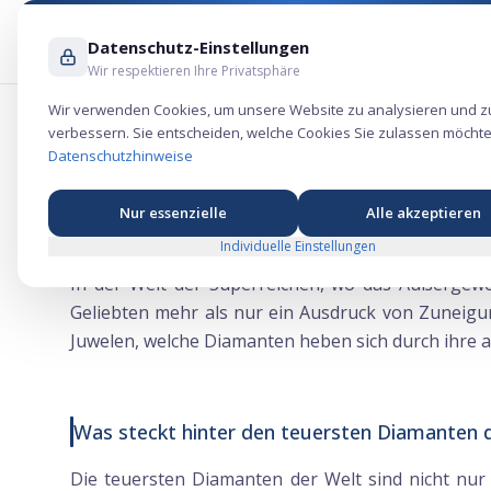
Datenschutz-Einstellungen
Wir respektieren Ihre Privatsphäre
Wir verwenden Cookies, um unsere Website zu analysieren und z
verbessern. Sie entscheiden, welche Cookies Sie zulassen möchte
Die teuersten Diamanten der Welt
Datenschutzhinweise
Nur essenzielle
Alle akzeptieren
Welcher Klunker soll es werden?
Individuelle Einstellungen
In der Welt der Superreichen, wo das Außergewö
Geliebten mehr als nur ein Ausdruck von Zuneigun
Juwelen, welche Diamanten heben sich durch ihre 
Was steckt hinter den teuersten Diamanten 
Die teuersten Diamanten der Welt sind nicht nu