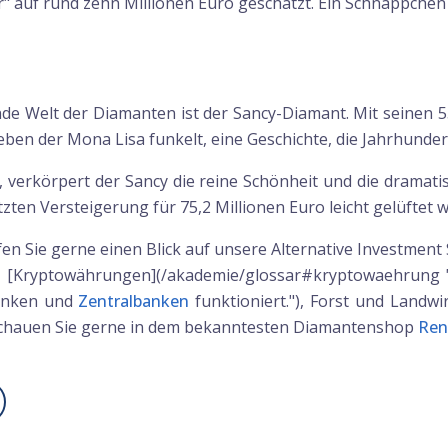
" auf rund zehn Millionen Euro geschätzt. Ein Schnäppchen 
rende Welt der Diamanten ist der Sancy-Diamant. Mit seinen
 neben der Mona Lisa funkelt, eine Geschichte, die Jahrhund
, verkörpert der Sancy die reine Schönheit und die dramat
ten Versteigerung für 75,2 Millionen Euro leicht gelüftet 
n Sie gerne einen Blick auf unsere Alternative Investment S
, [Kryptowährungen](/akademie/glossar#kryptowaehrung "E
Banken und
Zentralbanken
funktioniert."), Forst und Landwi
 schauen Sie gerne in dem bekanntesten Diamantenshop
Ren