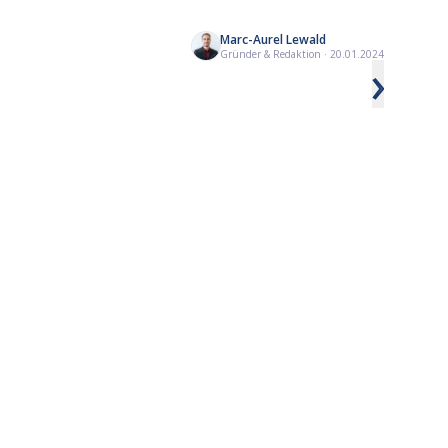
Marc-Aurel Lewald
Diese Deep Sea Aktien gibt es an der
Humanoide Roboter 
Gründer & Redaktion
·
20.01.2024
›
Börse
Realitätscheck