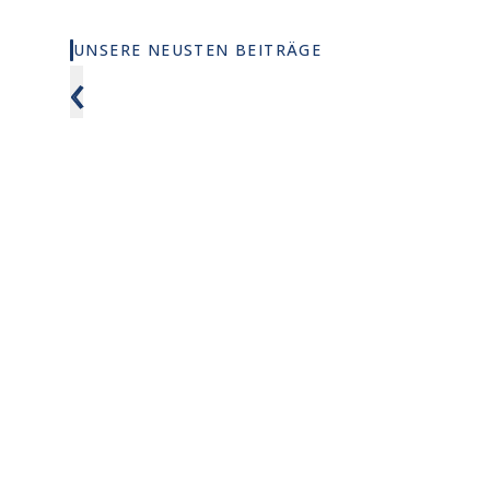
UNSERE NEUSTEN BEITRÄGE
Wie viel KI wirklich in deinem MSCI
Anthropic
‹
World steckt
zum 20-f