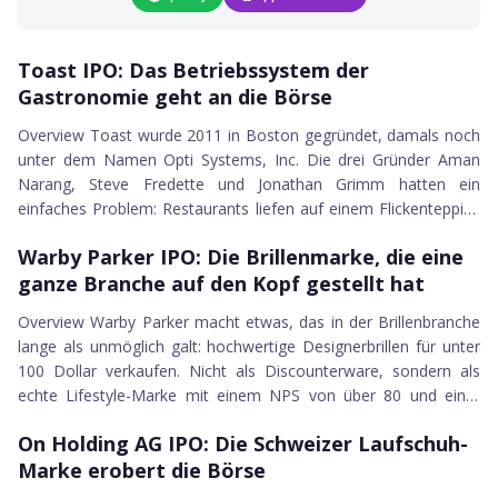
27.08.2021
Toast IPO
Toast IPO: Das Betriebssystem der
Gastronomie geht an die Börse
Overview Toast wurde 2011 in Boston gegründet, damals noch
unter dem Namen Opti Systems, Inc. Die drei Gründer Aman
Narang, Steve Fredette und Jonathan Grimm hatten ein
einfaches Problem: Restaurants liefen auf einem Flickenteppich
24.08.2021
aus veralteten, schlecht vernetzten Systemen. Toast sollte das
Warby Parker IPO
Warby Parker IPO: Die Brillenmarke, die eine
ändern. Zehn Jahre später reicht das Unternehmen seinen S-1
ganze Branche auf den Kopf gestellt hat
bei der SEC ein und strebt an die New York Stock Exchange
unter...
Overview Warby Parker macht etwas, das in der Brillenbranche
lange als unmöglich galt: hochwertige Designerbrillen für unter
100 Dollar verkaufen. Nicht als Discounterware, sondern als
echte Lifestyle-Marke mit einem NPS von über 80 und einer
23.08.2021
Kundentreue, die andere Optiker nicht mal annähernd erreichen.
On Holding AG IPO
On Holding AG IPO: Die Schweizer Laufschuh-
Das Unternehmen wurde 2010 von Neil Blumenthal und Dave
Marke erobert die Börse
Gilboa in New York gegründet, und die Geschichte dahinter...