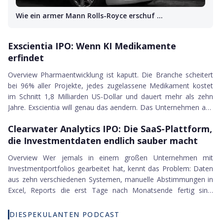
Wie ein armer Mann Rolls-Royce erschuf …
10.09.2021
Exscientia IPO
Exscientia IPO: Wenn KI Medikamente
erfindet
Overview Pharmaentwicklung ist kaputt. Die Branche scheitert
bei 96% aller Projekte, jedes zugelassene Medikament kostet
im Schnitt 1,8 Milliarden US-Dollar und dauert mehr als zehn
Jahre. Exscientia will genau das aendern. Das Unternehmen aus
30.08.2021
Oxford setzt KI an den Anfang des gesamten
Clearwater Analytics IPO
Clearwater Analytics IPO: Die SaaS-Plattform,
Entwicklungsprozesses und hat damit bereits etwas geschafft,
die Investmentdaten endlich sauber macht
das vorher niemand konnte: drei KI-entwickelte
Wirkstoffkandidaten in...
Overview Wer jemals in einem großen Unternehmen mit
Investmentportfolios gearbeitet hat, kennt das Problem: Daten
aus zehn verschiedenen Systemen, manuelle Abstimmungen in
Excel, Reports die erst Tage nach Monatsende fertig sind.
Genau das ist das Problem, das Clearwater Analytics seit über
einem Jahrzehnt löst. Und im August 2021 hat das Unternehmen
DIESPEKULANTEN PODCAST