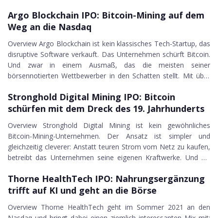
über 100.000 US-Dollar Umsatz pro Mitarbeiter und Jahr. Das ist
Argo Blockchain IPO
Argo Blockchain IPO: Bitcoin-Mining auf dem
mehr als bei jedem direkten Wettbewerber und zeigt, dass hier
Weg an die Nasdaq
kein billiger Offshore-Anbieter an die Börse geht,...
Overview Argo Blockchain ist kein klassisches Tech-Startup, das
disruptive Software verkauft. Das Unternehmen schürft Bitcoin.
Und zwar in einem Ausmaß, das die meisten seiner
börsennotierten Wettbewerber in den Schatten stellt. Mit über
27.07.2021
21.000 Mining-Maschinen und einer Hashrate von mehr als
Stronghold Digital Mining IPO
Stronghold Digital Mining IPO: Bitcoin
1.075 Petahash pro Sekunde zählt Argo per Juni 2021 zu den
schürfen mit dem Dreck des 19. Jahrhunderts
zehn größten selbst-betreibenden Bitcoin-Minern unter den...
Overview Stronghold Digital Mining ist kein gewöhnliches
Bitcoin-Mining-Unternehmen. Der Ansatz ist simpler und
gleichzeitig cleverer: Anstatt teuren Strom vom Netz zu kaufen,
betreibt das Unternehmen seine eigenen Kraftwerke. Und als
16.07.2021
Brennstoff dient kein Gas, kein Kohle, sondern Kohleschlacke,
Thorne HealthTech IPO
Thorne HealthTech IPO: Nahrungsergänzung
also der Abfall, den der Bergbauboom des 19. und 20.
trifft auf KI und geht an die Börse
Jahrhunderts in Pennsylvania hinterlassen hat. Das Ergebnis:...
Overview Thorne HealthTech geht im Sommer 2021 an den
Nasdaq und bringt dabei einen ziemlich interessanten Mix mit: