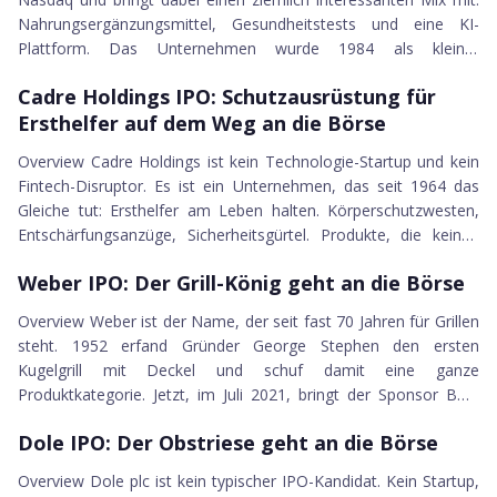
Nahrungsergänzungsmittel, Gesundheitstests und eine KI-
Plattform. Das Unternehmen wurde 1984 als kleiner
12.07.2021
Supplement-Anbieter für Ärzte gegruendet und hat sich unter
Cadre Holdings IPO
Cadre Holdings IPO: Schutzausrüstung für
dem Namen Thorne Research einen Namen in der Branche
Ersthelfer auf dem Weg an die Börse
gemacht. 2010 uebernahm Paul Jacobson das Unternehmen
und hat es seitdem grundlegend...
Overview Cadre Holdings ist kein Technologie-Startup und kein
Fintech-Disruptor. Es ist ein Unternehmen, das seit 1964 das
Gleiche tut: Ersthelfer am Leben halten. Körperschutzwesten,
Entschärfungsanzüge, Sicherheitsgürtel. Produkte, die keinen
12.07.2021
Spielraum für Fehler lassen. Genau das ist das
Weber IPO
Weber IPO: Der Grill-König geht an die Börse
Alleinstellungsmerkmal dieses IPOs. Das Unternehmen reichte
am 12. Juli 2021 seinen S-1 bei der SEC ein und plant die
Overview Weber ist der Name, der seit fast 70 Jahren für Grillen
Erstnotiz...
steht. 1952 erfand Gründer George Stephen den ersten
Kugelgrill mit Deckel und schuf damit eine ganze
Produktkategorie. Jetzt, im Juli 2021, bringt der Sponsor BDT
02.07.2021
Capital Partners das Unternehmen an die New York Stock
Dole IPO
Dole IPO: Der Obstriese geht an die Börse
Exchange unter dem Ticker-Symbol WEBR. Der Timing ist kein
Zufall. Die COVID-19-Pandemie hat das Kochen zu Hause und
Overview Dole plc ist kein typischer IPO-Kandidat. Kein Startup,
den...