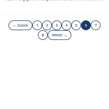
vorn. Diesmal mit dem Fokus auf Spezialversicherungen, also
genau die Risiken, die kein normaler Versicherer anfassen will.
Das S-1 wurde im Juni 2021 bei der SEC eingereicht....
← Zurück
1
2
3
4
5
6
7
8
Weiter →