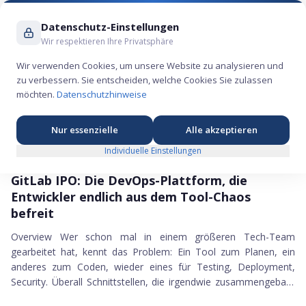
Suche ...
Datenschutz-Einstellungen
Wir respektieren Ihre Privatsphäre
Wir verwenden Cookies, um unsere Website zu analysieren und
zu verbessern. Sie entscheiden, welche Cookies Sie zulassen
IPO News DieSpekulanten, Seite
6
möchten.
Datenschutzhinweise
Nur essenzielle
Alle akzeptieren
Individuelle Einstellungen
IPO NEWS, SEITE 6
17.09.2021
GitLab IPO
GitLab IPO: Die DevOps-Plattform, die
Entwickler endlich aus dem Tool-Chaos
befreit
Overview Wer schon mal in einem größeren Tech-Team
gearbeitet hat, kennt das Problem: Ein Tool zum Planen, ein
anderes zum Coden, wieder eines für Testing, Deployment,
Security. Überall Schnittstellen, die irgendwie zusammengebaut
16.09.2021
wurden. GitLab hat dafür eine Antwort: eine einzige Plattform,