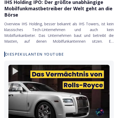
IHS Holding IPO
IHS Holding IPO: Der größte unabhängige
die den gesamten DevOps-Lebenszyklus von der ersten Idee bis
Mobilfunkmastbetreiber der Welt geht an die
zum fertigen Deployment abdeckt. Das Unternehmen wurde
im...
Börse
Overview IHS Holding, besser bekannt als IHS Towers, ist kein
klassisches Tech-Unternehmen und auch kein
Mobilfunkanbieter. Das Unternehmen baut und betreibt die
Masten, auf denen Mobilfunkantennen sitzen. Ein
Geschäftsmodell, das kaum jemand kennt, aber ohne das
Smartphones sinnlos wären. Und IHS Towers ist in diesem
DIESPEKULANTEN YOUTUBE
Segment eine echte Macht: Mit 30.207 Sendemasten in neun
Ländern und 45.487 Mietern auf diesen...