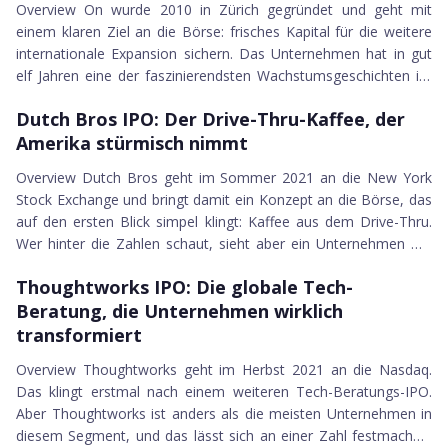
Overview On wurde 2010 in Zürich gegründet und geht mit
einem klaren Ziel an die Börse: frisches Kapital für die weitere
internationale Expansion sichern. Das Unternehmen hat in gut
elf Jahren eine der faszinierendsten Wachstumsgeschichten im
20.08.2021
globalen Sportmarkt hingelegt. Von einer Handvoll
Dutch Bros IPO
Dutch Bros IPO: Der Drive-Thru-Kaffee, der
Laufschuhläden in der Schweiz zu einer Marke, die in über 60
Amerika stürmisch nimmt
Ländern verkauft wird. Der Antrieb dahinter ist das...
Overview Dutch Bros geht im Sommer 2021 an die New York
Stock Exchange und bringt damit ein Konzept an die Börse, das
auf den ersten Blick simpel klingt: Kaffee aus dem Drive-Thru.
Wer hinter die Zahlen schaut, sieht aber ein Unternehmen mit
20.08.2021
außergewöhnlicher Kultur, starken Wachstumskennzahlen und
Thoughtworks IPO
Thoughtworks IPO: Die globale Tech-
einem Playbook, das sich klar von Starbucks und McDonald's
Beratung, die Unternehmen wirklich
unterscheidet. Die Geschichte beginnt 1992, als die Brüder...
transformiert
Overview Thoughtworks geht im Herbst 2021 an die Nasdaq.
Das klingt erstmal nach einem weiteren Tech-Beratungs-IPO.
Aber Thoughtworks ist anders als die meisten Unternehmen in
diesem Segment, und das lässt sich an einer Zahl festmachen:
19.08.2021