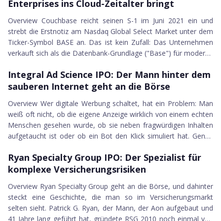
Enterprises ins Cloud-Zeitalter bringt
vorkommende Pflanze als Süßungsmittel. Im Juni 2021 reichte
Zevia...
Overview Couchbase reicht seinen S-1 im Juni 2021 ein und
strebt die Erstnotiz am Nasdaq Global Select Market unter dem
Ticker-Symbol BASE an. Das ist kein Zufall: Das Unternehmen
verkauft sich als die Datenbank-Grundlage ("Base") für moderne
21.06.2021
Enterprise-Anwendungen. Das Problem, das Couchbase löst,
Integral Ad Science IPO
Integral Ad Science IPO: Der Mann hinter dem
kennen IT-Teams in Großunternehmen seit Jahrzehnten.
sauberen Internet geht an die Börse
Relationale Datenbanken wie Oracle oder MySQL waren für
eine...
Overview Wer digitale Werbung schaltet, hat ein Problem: Man
weiß oft nicht, ob die eigene Anzeige wirklich von einem echten
Menschen gesehen wurde, ob sie neben fragwürdigen Inhalten
aufgetaucht ist oder ob ein Bot den Klick simuliert hat. Genau
21.06.2021
das ist der Markt, den Integral Ad Science seit über einem
Ryan Specialty Group IPO
Ryan Specialty Group IPO: Der Spezialist für
Jahrzehnt bedient. IAS reichte im Juni 2021 seinen S-1 bei der
komplexe Versicherungsrisiken
SEC ein und plant die Erstnotiz an der NASDAQ...
Overview Ryan Specialty Group geht an die Börse, und dahinter
steckt eine Geschichte, die man so im Versicherungsmarkt
selten sieht. Patrick G. Ryan, der Mann, der Aon aufgebaut und
41 Jahre lang geführt hat, gründete RSG 2010 noch einmal von