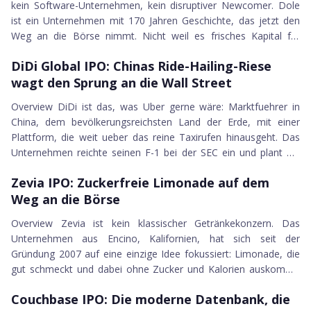
kein Software-Unternehmen, kein disruptiver Newcomer. Dole
ist ein Unternehmen mit 170 Jahren Geschichte, das jetzt den
Weg an die Börse nimmt. Nicht weil es frisches Kapital für
28.06.2021
Wachstum braucht, sondern weil zwei Riesen fusionieren und
DiDi Global IPO
DiDi Global IPO: Chinas Ride-Hailing-Riese
gemeinsam an die NYSE wollen. Das F-1 Filing vom 2. Juli 2021
wagt den Sprung an die Wall Street
markiert den Startschuss für den Börsengang unter dem...
Overview DiDi ist das, was Uber gerne wäre: Marktfuehrer in
China, dem bevölkerungsreichsten Land der Erde, mit einer
Plattform, die weit ueber das reine Taxirufen hinausgeht. Das
Unternehmen reichte seinen F-1 bei der SEC ein und plant die
25.06.2021
Erstnotiz an der New York Stock Exchange unter dem Ticker
Zevia IPO
Zevia IPO: Zuckerfreie Limonade auf dem
DIDI. Die Geschichte beginnt 2012 auf den Straßen Pekings.
Weg an die Börse
Mitgruender Will Cheng wartete an einem verschneiten...
Overview Zevia ist kein klassischer Getränkekonzern. Das
Unternehmen aus Encino, Kalifornien, hat sich seit der
Gründung 2007 auf eine einzige Idee fokussiert: Limonade, die
gut schmeckt und dabei ohne Zucker und Kalorien auskommt.
21.06.2021
Kein Aspartam, keine künstlichen Aromen, keine schwer
Couchbase IPO
Couchbase IPO: Die moderne Datenbank, die
aussprechbaren Inhaltsstoffe. Stattdessen Stevia, eine natürlich