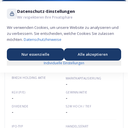
Suche ...
Datenschutz-Einstellungen
Wir respektieren Ihre Privatsphäre
Wir verwenden Cookies, um unsere Website zu analysieren und
zu verbessern. Sie entscheiden, welche Cookies Sie zulassen
Bike24 Holding Aktie – Konsum-Börsengang
möchten.
Datenschutzhinweise
2021
🏷️
★
★
★
★
★
Europa
bike24.com
DE000A3CQ7F4
Nur essenzielle
Alle akzeptieren
Individuelle Einstellungen
BIKE24 HOLDING
AKTIE
MARKTKAPITALISIERUNG
-
KGV (P/E)
GEWINN/AKTIE
-
-
DIVIDENDE
52W HOCH / TIEF
-
-
IPO-TYP
HANDELSSTART