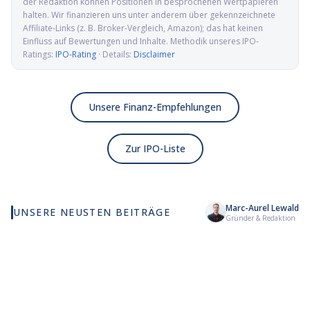
der Redaktion können Positionen in besprochenen Wertpapieren
halten. Wir finanzieren uns unter anderem über gekennzeichnete
Affiliate-Links (z. B. Broker-Vergleich, Amazon); das hat keinen
Einfluss auf Bewertungen und Inhalte. Methodik unseres IPO-
Ratings:
IPO-Rating
· Details:
Disclaimer
Unsere Finanz-Empfehlungen
Zur IPO-Liste
Marc-Aurel Lewald
UNSERE NEUSTEN BEITRÄGE
Wie viel KI wirklich in
Elmet Group IPO: Wolfram,
Al
Gründer & Redaktion
deinem MSCI World steckt
Molybdän und Mikrowellen
Pr
für die US-Verteidigung
de