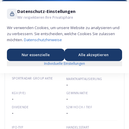
Suche ...
Datenschutz-Einstellungen
Wir respektieren Ihre Privatsphäre
Wir verwenden Cookies, um unsere Website zu analysieren und
zu verbessern. Sie entscheiden, welche Cookies Sie zulassen
Sportradar Group Aktie – Technologie-
möchten.
Datenschutzhinweise
Börsengang 2021
💾
★
★
★
★
★
Europa
sportradar.com
CH1134239669
Nur essenzielle
Alle akzeptieren
Individuelle Einstellungen
SPORTRADAR GROUP
AKTIE
MARKTKAPITALISIERUNG
-
KGV (P/E)
GEWINN/AKTIE
-
-
DIVIDENDE
52W HOCH / TIEF
-
-
IPO-TYP
HANDELSSTART