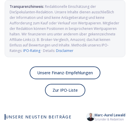
Transparenzhinweis:
Redaktionelle Einschätzung der
DieSpekulanten-Redaktion
. Unsere Inhalte dienen ausschließlich
der Information und sind keine Anlageberatung und keine
Aufforderung zum Kauf oder Verkauf von Wertpapieren. Mitglieder
der Redaktion können Positionen in besprochenen Wertpapieren
halten. Wir finanzieren uns unter anderem über gekennzeichnete
Affiliate-Links (z. B. Broker-Vergleich, Amazon); das hat keinen
Einfluss auf Bewertungen und Inhalte. Methodik unseres IPO-
Ratings:
IPO-Rating
· Details:
Disclaimer
Unsere Finanz-Empfehlungen
Zur IPO-Liste
Marc-Aurel Lewald
UNSERE NEUSTEN BEITRÄGE
Wie viel KI wirklich in
Elmet Group IPO: Wolfram,
Al
Gründer & Redaktion
deinem MSCI World steckt
Molybdän und Mikrowellen
Pr
für die US-Verteidigung
de