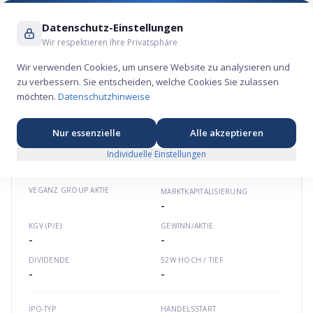
Suche ...
Datenschutz-Einstellungen
Wir respektieren Ihre Privatsphäre
Wir verwenden Cookies, um unsere Website zu analysieren und
zu verbessern. Sie entscheiden, welche Cookies Sie zulassen
Veganz Group Aktie – Konsum-Börsengang
möchten.
Datenschutzhinweise
2021
🏷️
★
★
★
★
★
Europa
veganz.com
DE000A3E5ED2
Nur essenzielle
Alle akzeptieren
Individuelle Einstellungen
VEGANZ GROUP
AKTIE
MARKTKAPITALISIERUNG
-
KGV (P/E)
GEWINN/AKTIE
-
-
DIVIDENDE
52W HOCH / TIEF
-
-
IPO-TYP
HANDELSSTART