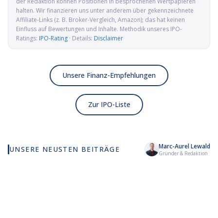
der Redaktion können Positionen in besprochenen Wertpapieren
halten. Wir finanzieren uns unter anderem über gekennzeichnete
Affiliate-Links (z. B. Broker-Vergleich, Amazon); das hat keinen
Einfluss auf Bewertungen und Inhalte. Methodik unseres IPO-
Ratings:
IPO-Rating
· Details:
Disclaimer
Unsere Finanz-Empfehlungen
Zur IPO-Liste
Marc-Aurel Lewald
UNSERE NEUSTEN BEITRÄGE
Wie viel KI wirklich in
Elmet Group IPO: Wolfram,
Al
Gründer & Redaktion
deinem MSCI World steckt
Molybdän und Mikrowellen
Pr
für die US-Verteidigung
de