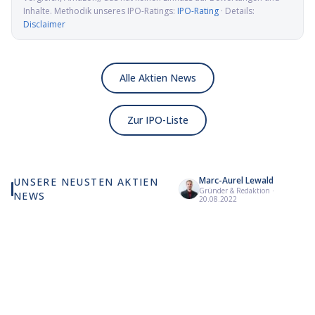
Inhalte. Methodik unseres IPO-Ratings:
IPO-Rating
· Details:
Disclaimer
Alle Aktien News
Zur IPO-Liste
Marc-Aurel Lewald
UNSERE NEUSTEN AKTIEN
Gründer & Redaktion
·
NEWS
X-Energy springt fast 12
Ein Behördenbeschluss
Eli
20.08.2022
Prozent und Cathie Wood
katapultiert CareDx nach
Ata
kauft zu
oben
Mil