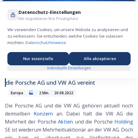
Suche ...
Datenschutz-Einstellungen
Wir respektieren Ihre Privatsphäre
Wir verwenden Cookies, um unsere Website zu analysieren und
zu verbessern. Sie entscheiden, welche Cookies Sie zulassen
Vereinigung der Porsche AG und VW AG
möchten.
Datenschutzhinweise
Nur essenzielle
Alle akzeptieren
Individuelle Einstellungen
Wie ein gescheiterter Übernahmeversuch 2008
die Porsche AG und VW AG vereint
🏭
Europa
2
Min.
20.08.2022
Die Porsche AG und die VW AG gehören aktuell noch
demselben
Konzern
an. Dabei hält die VW AG die
Mehrheit der Porsche
Aktien
und die Porsche
Holding
SE ist wiederum Mehrheitsaktionär an der VW AG. Doch
wie kam es überhaupt zur Verflechtung der