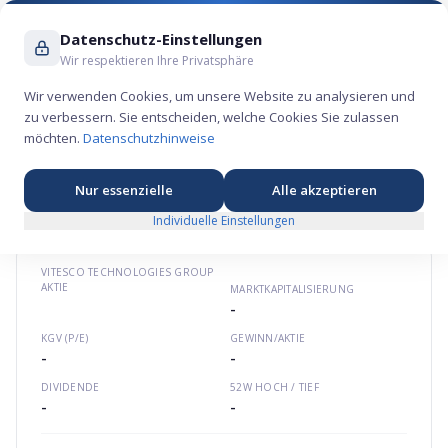
Suche ...
Datenschutz-Einstellungen
Wir respektieren Ihre Privatsphäre
Wir verwenden Cookies, um unsere Website zu analysieren und
zu verbessern. Sie entscheiden, welche Cookies Sie zulassen
Vitesco Technologies Group Aktie – Industrie-
möchten.
Datenschutzhinweise
Börsengang 2021
🏭
★
★
★
★
★
Europa
vitesco-technologies.com
DE000VTSC017
Nur essenzielle
Alle akzeptieren
Individuelle Einstellungen
VITESCO TECHNOLOGIES GROUP
AKTIE
MARKTKAPITALISIERUNG
-
KGV (P/E)
GEWINN/AKTIE
-
-
DIVIDENDE
52W HOCH / TIEF
-
-